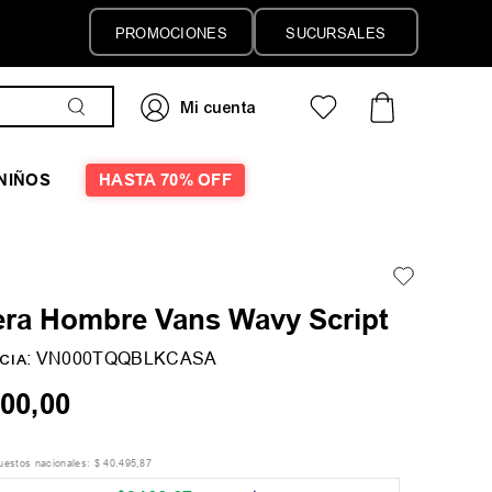
PROMOCIONES
SUCURSALES
NIÑOS
HASTA 70% OFF
ra Hombre Vans Wavy Script
:
VN000TQQBLKCASA
CIA
00
,
00
puestos nacionales:
$
40
.
495
,
87