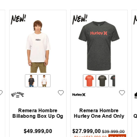
Remera Hombre
Remera Hombre
Billabong Box Up Og
Hurley One And Only
Q
$
49
.
999
,
00
$
27
.
999
,
00
$
39
.
999
,
00