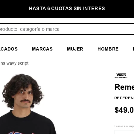
NTERÉS
PRIMER CAMBIO GRATIS
ducto, categoría o marca
ACADOS
MARCAS
MUJER
HOMBRE
ns wavy script
Reme
REFEREN
$
49
.
0
Precio sin im