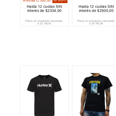
Ahorrá
$
12
.
000
,
00
20 %
OFF
30 %
OFF
as SIN
Hasta
12
cuotas SIN
Hasta
12
cuotas SIN
667
,
00
interés de
$
2334
,
00
interés de
$
2500
,
00
acionales:
Precio sin impuestos nacionales:
Precio sin impuestos nacionales:
$
23
.
139
,
67
$
24
.
792
,
56