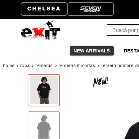
ATIS A PARTIR DE
HASTA 6 CUOTAS SIN I
Buscá por pro
NEW ARRIVALS
DEST
ropa
remeras
remeras m/cortas
remera hombre va