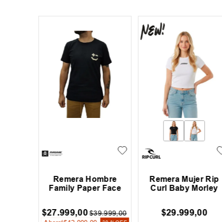
 Oneill
Remera Hombre
Remera Mujer Rip
Family Paper Face
Curl Baby Morley
$
27
.
999
,
00
$
29
.
999
,
00
9
.
999
,
00
$
39
.
999
,
00