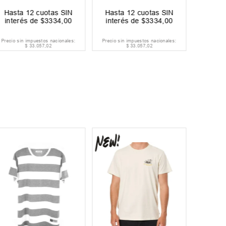
Ahorrá
$
Hasta
12
cuotas SIN
Hasta
12
cuotas SIN
Hast
interés de
$
3334
,
00
interés de
$
3334
,
00
inter
Precio sin impuestos nacionales:
Precio sin impuestos nacionales:
Precio si
$
33
.
057
,
02
$
33
.
057
,
02