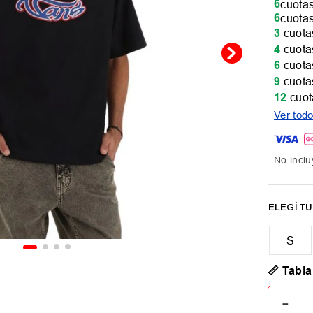
6
cuotas
6
cuotas
3
cuotas
4
cuotas
6
cuotas
9
cuotas
12
cuot
Ver tod
No inclu
📏 Tabla
－