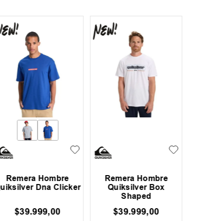
Remera Hombre
Remera Hombre
Remera
uiksilver Dna Clicker
Quiksilver Box
Shaped
$
39
.
999
,
00
$
39
.
999
,
00
$
31
.
99