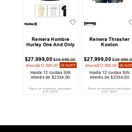
mbre
Remera Hombre
Remera Thrasher
ence Ss
Hurley One And Only
Koston
$
27
.
999
,
00
$
27
.
999
,
00
9
.
999
,
00
$
39
.
999
,
00
$
39
.
999
,
0
Ahorrá
$
12
.
000
,
00
Ahorrá
$
12
.
000
,
00
30 %
OFF
30 %
OFF
30 %
O
as SIN
Hasta
12
cuotas SIN
Hasta
12
cuotas SIN
917
,
00
interés de
$
2334
,
00
interés de
$
2334
,
00
acionales:
Precio sin impuestos nacionales:
Precio sin impuestos nacionales:
$
23
.
139
,
67
$
23
.
139
,
67