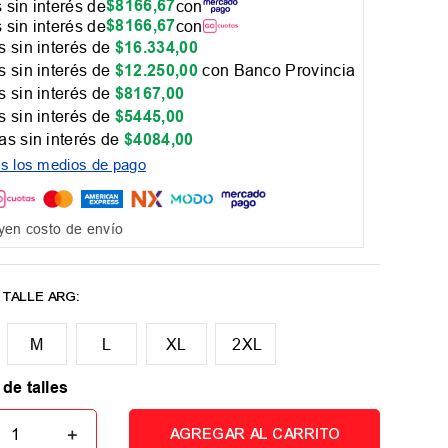
$
8166
,
67
 sin interés de
con
$
8166
,
67
 sin interés de
con
 sin interés de
$
16
.
334
,
00
 sin interés de
$
12
.
250
,
00
con Banco Provincia
 sin interés de
$
8167
,
00
 sin interés de
$
5445
,
00
as sin interés de
$
4084
,
00
os los medios de pago
yen costo de envío
M
L
XL
2XL
 de talles
＋
AGREGAR AL CARRITO