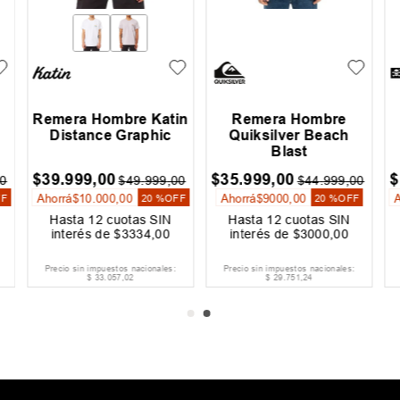
Remera Hombre Katin
Remera Hombre
Distance Graphic
Quiksilver Beach
Blast
$
39
.
999
,
00
$
35
.
999
,
00
$
0
$
49
.
999
,
00
$
44
.
999
,
00
Ahorrá
$
10
.
000
,
00
Ahorrá
$
9000
,
00
FF
20 %
OFF
20 %
OFF
Hasta
12
cuotas SIN
Hasta
12
cuotas SIN
interés de
$
3334
,
00
interés de
$
3000
,
00
Precio sin impuestos nacionales:
Precio sin impuestos nacionales:
$
33
.
057
,
02
$
29
.
751
,
24