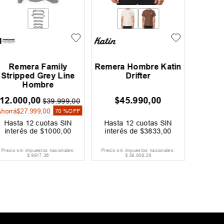
Remera Family
Remera Hombre Katin
Rem
Stripped Grey Line
Drifter
Hurley
Hombre
12
.
000
,
00
$
45
.
990
,
00
$
27
.
99
$
39
.
999
,
00
Ahorrá
$
27
.
999
,
00
Ahorrá
$
70 %
OFF
Hasta
12
cuotas SIN
Hasta
12
cuotas SIN
Hast
interés de
$
1000
,
00
interés de
$
3833
,
00
inter
Precio sin impuestos nacionales:
Precio sin impuestos nacionales:
Precio si
$
9917
,
36
$
38
.
008
,
26