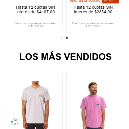
Ahorrá
$
12
.
000
,
00
30 %
OFF
Hasta
12
cuotas SIN
Hasta
12
cuotas SIN
interés de
$
4167
,
00
interés de
$
2334
,
00
Precio sin impuestos nacionales:
Precio sin impuestos nacionales:
$
41
.
321
,
49
$
23
.
139
,
67
LOS MÁS VENDIDOS