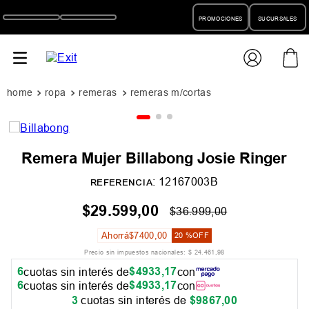
PROMOCIONES
SUCURSALES
ropa
remeras
remeras m/cortas
Remera Mujer Billabong Josie Ringer
:
12167003B
REFERENCIA
$
29
.
599
,
00
$
36
.
999
,
00
Ahorrá
$
7400
,
00
20 %
OFF
Precio sin impuestos nacionales:
$
24
.
461
,
98
6
$
4933
,
17
cuotas sin interés de
con
6
$
4933
,
17
cuotas sin interés de
con
3
cuotas sin interés de
$
9867
,
00