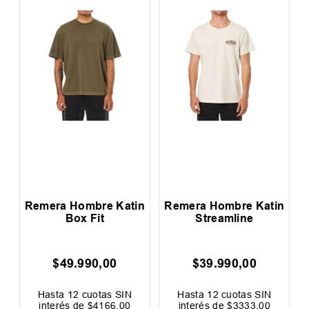
a
Remera Hombre Katin
Remera Hombre Katin
R
Box Fit
Streamline
$
49
.
990
,
00
$
39
.
990
,
00
0
F
Hasta
12
cuotas SIN
Hasta
12
cuotas SIN
interés de
$
4166
,
00
interés de
$
3333
,
00