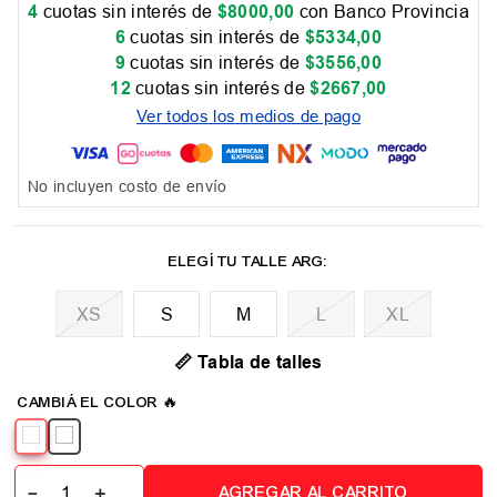
4
cuotas sin interés de
$
8000
,
00
con Banco Provincia
6
cuotas sin interés de
$
5334
,
00
9
cuotas sin interés de
$
3556
,
00
12
cuotas sin interés de
$
2667
,
00
Ver todos los medios de pago
No incluyen costo de envío
XS
M
L
XL
📏 Tabla de talles
－
＋
AGREGAR AL CARRITO