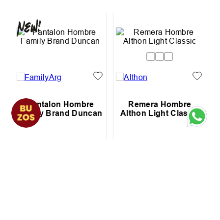
Hasta
12
cuotas SIN
Hasta
12
cuotas SIN
interés de
$
2334
,
00
interés de
$
4167
,
00
Precio sin impuestos nacionales:
Precio sin impuestos nacionales:
$
23
.
140
,
50
$
41
.
321
,
49
LOS MÁS VENDIDOS