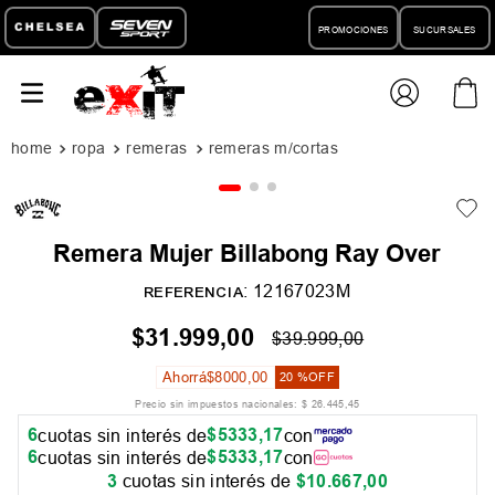
PROMOCIONES
SUCURSALES
ropa
remeras
remeras m/cortas
Remera Mujer Billabong Ray Over
:
12167023M
REFERENCIA
$
31
.
999
,
00
$
39
.
999
,
00
Ahorrá
$
8000
,
00
20 %
OFF
Precio sin impuestos nacionales:
$
26
.
445
,
45
6
$
5333
,
17
cuotas sin interés de
con
6
$
5333
,
17
cuotas sin interés de
con
3
cuotas sin interés de
$
10
.
667
,
00