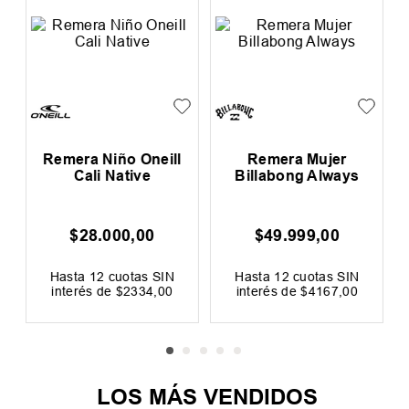
l
Remera Niño Oneill
Remera Mujer
Cali Native
Billabong Always
$
28
.
000
,
00
$
49
.
999
,
00
0
F