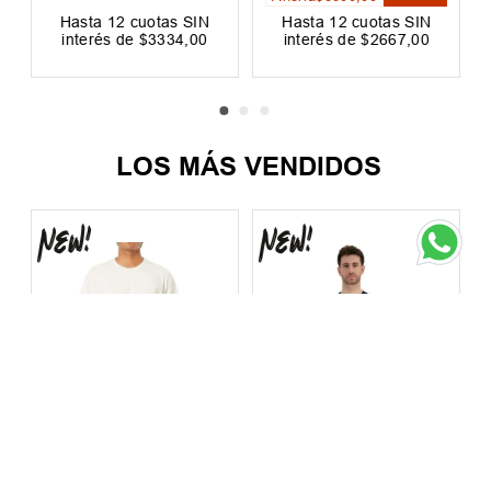
Ahorrá
$
8000
,
00
F
20 %
OFF
Hasta
12
cuotas SIN
Hasta
12
cuotas SIN
interés de
$
3334
,
00
interés de
$
2667
,
00
Precio sin impuestos nacionales:
Precio sin impuestos nacionales:
$
33
.
057
,
02
$
26
.
445
,
45
LOS MÁS VENDIDOS