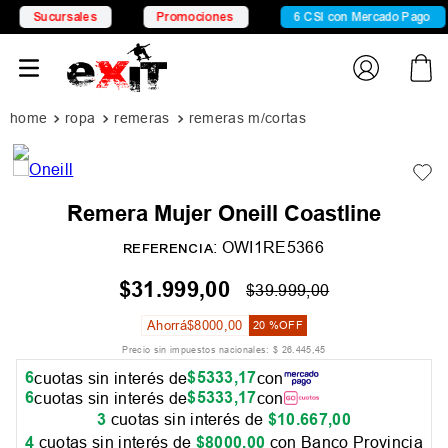
Sucursales
Promociones
6 CSI con Mercado Pago
ropa
remeras
remeras m/cortas
Remera Mujer Oneill Coastline
:
OWI1RE5366
REFERENCIA
$
31
.
999
,
00
$
39
.
999
,
00
Ahorrá
$
8000
,
00
20 %
OFF
Precio sin impuestos nacionales:
$
26
.
445
,
45
6
$
5333
,
17
cuotas sin interés de
con
6
$
5333
,
17
cuotas sin interés de
con
3
cuotas sin interés de
$
10
.
667
,
00
4
cuotas sin interés de
$
8000
,
00
con Banco Provincia