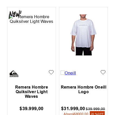
n
Remera Hombre
Remera Hombre Oneill
Quiksilver Light
Logo
Waves
$
39
.
999
,
00
$
31
.
999
,
00
0
$
39
.
999
,
00