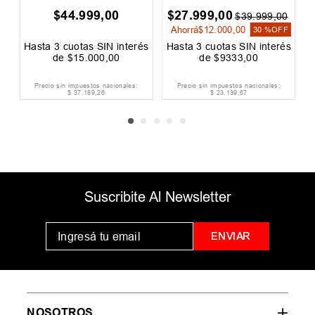
$
44
.
999
,
00
$
27
.
999
,
00
0
$
39
.
999
,
00
Ahorrá
$
12
.
000
,
00
F
30 %
OFF
és
Hasta
3
cuotas SIN interés
Hasta
3
cuotas SIN interés
H
de
$
15
.
000
,
00
de
$
9333
,
00
Precio sin impuestos nacionales:
Precio sin impuestos nacionales:
$
37
.
189
,
26
$
23
.
139
,
67
Suscribite Al Newsletter
ENVIAR
NOSOTROS