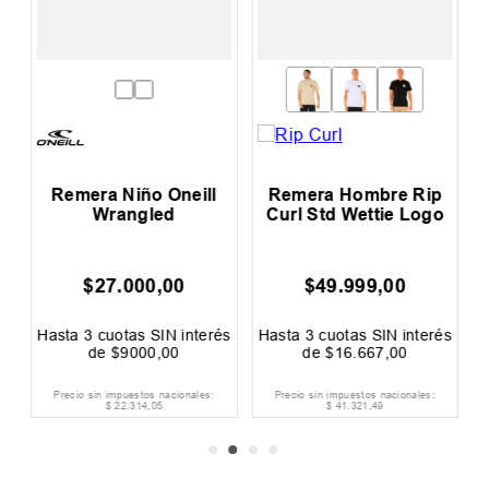
n
Remera Niño Oneill
Remera Hombre Rip
R
Wrangled
Curl Std Wettie Logo
$
27
.
000
,
00
$
49
.
999
,
00
és
Hasta
3
cuotas SIN interés
Hasta
3
cuotas SIN interés
H
de
$
9000
,
00
de
$
16
.
667
,
00
Precio sin impuestos nacionales:
Precio sin impuestos nacionales:
$
22
.
314
,
05
$
41
.
321
,
49