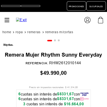
PROMOCIONES
SUCURSALES
ropa
remeras
remeras m/cortas
Remera Mujer Rhythm Sunny Everyday
:
RHW2612010144
REFERENCIA
$
49
.
990
,
00
Precio sin impuestos nacionales:
$
41
.
314
,
05
6
$
8331
,
67
cuotas sin interés de
con
6
$
8331
,
67
cuotas sin interés de
con
3
cuotas sin interés de
$
16
.
664
,
00