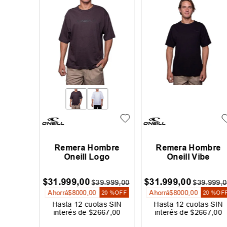
re Rip
Remera Hombre
Remera Hombre
eryday
Oneill Logo
Oneill Vibe
00
$
31
.
999
,
00
$
31
.
999
,
00
$
39
.
999
,
00
$
39
.
999
,
0
Ahorrá
$
8000
,
00
Ahorrá
$
8000
,
00
20 %
OFF
20 %
OF
as SIN
Hasta
12
cuotas SIN
Hasta
12
cuotas SIN
167
,
00
interés de
$
2667
,
00
interés de
$
2667
,
00