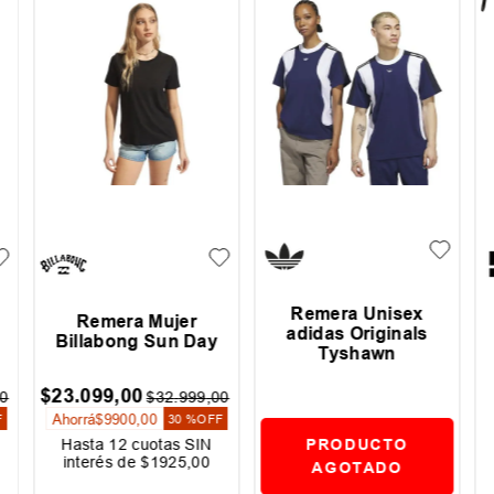
Remera Unisex
Remera Mujer
adidas Originals
Billabong Sun Day
Tyshawn
$
23
.
099
,
00
0
$
32
.
999
,
00
Ahorrá
$
9900
,
00
F
30 %
OFF
PRODUCTO
Hasta
12
cuotas SIN
interés de
$
1925
,
00
AGOTADO