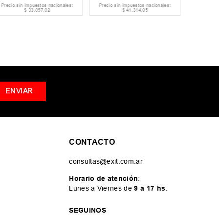
Precio sin impuestos nacionales:
Precio sin impuestos nacionales:
Precio si
$
33
.
057
,
02
$
41
.
314
,
05
ENVIAR
CONTACTO
consultas@exit.com.ar
Horario de atención
:
Lunes a Viernes de
9 a 17 hs
.
SEGUINOS