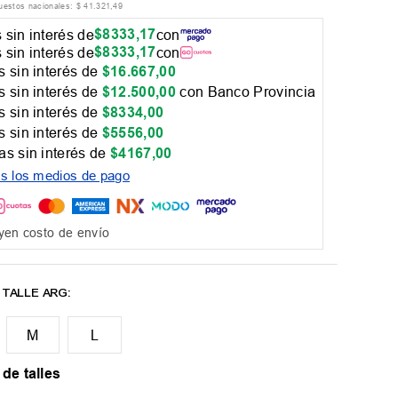
puestos nacionales:
$
41
.
321
,
49
$
8333
,
17
 sin interés de
con
$
8333
,
17
 sin interés de
con
 sin interés de
$
16
.
667
,
00
 sin interés de
$
12
.
500
,
00
con Banco Provincia
 sin interés de
$
8334
,
00
 sin interés de
$
5556
,
00
as sin interés de
$
4167
,
00
os los medios de pago
yen costo de envío
M
L
 de talles