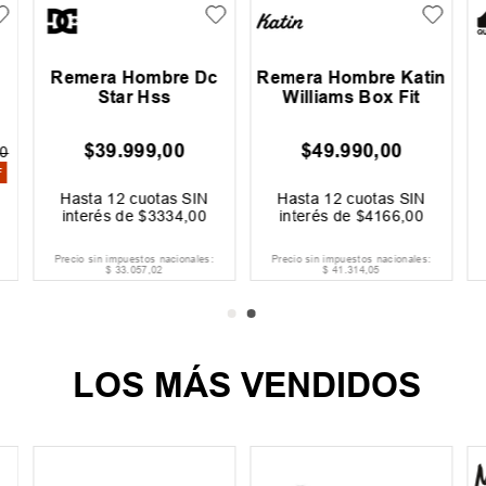
Remera Hombre Dc
Remera Hombre Katin
Star Hss
Williams Box Fit
$
39
.
999
,
00
$
49
.
990
,
00
0
F
Hasta
12
cuotas SIN
Hasta
12
cuotas SIN
interés de
$
3334
,
00
interés de
$
4166
,
00
Precio sin impuestos nacionales:
Precio sin impuestos nacionales:
$
33
.
057
,
02
$
41
.
314
,
05
LOS MÁS VENDIDOS