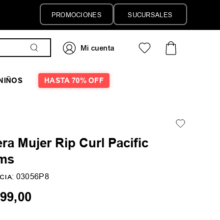
PROMOCIONES
SUCURSALES
NIÑOS
HASTA 70% OFF
a Mujer Rip Curl Pacific
ms
:
03056P8
CIA
99
,
00