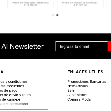
Precio sin impuestos nacionales:
Precio sin impuestos nacionales:
$
19
.
090
,
08
$
41
.
321
,
49
 Al Newsletter
DA
ENLACES ÚTILES
os y condiciones
Promociones Bancarias
tas frecuentes
New Arrivals
os de pago
Sale
s de envío y retiro
Sustentable
ca de cambios
Compra Moda
a del consumidor