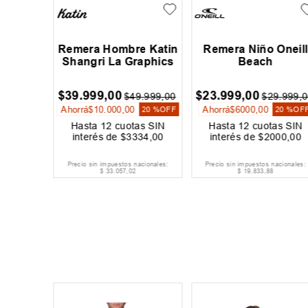
bre Dc
Remera Hombre Katin
Remera Niño Oneill
ket
Shangri La Graphics
Beach
$
39
.
999
,
00
$
23
.
999
,
00
9
.
999
,
00
$
49
.
999
,
00
$
29
.
999
,
0
Ahorrá
$
10
.
000
,
00
Ahorrá
$
6000
,
00
30 %
OFF
20 %
OFF
20 %
OF
as SIN
Hasta
12
cuotas SIN
Hasta
12
cuotas SIN
917
,
00
interés de
$
3334
,
00
interés de
$
2000
,
00
acionales:
Precio sin impuestos nacionales:
Precio sin impuestos nacionales:
$
33
.
057
,
02
$
19
.
833
,
88