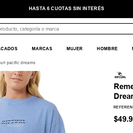
E
HASTA 6 CUOTAS SIN INTERÉS
ducto, categoría o marca
ACADOS
MARCAS
MUJER
HOMBRE
url pacific dreams
Remer
Drea
REFEREN
$
49
.
9