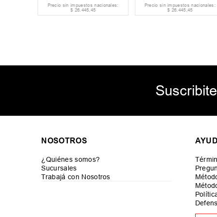
acionales:
Precio sin impuestos nacionales:
Precio sin impuestos nacionales:
$
26
.
445
,
45
$
26
.
445
,
45
Suscribite
NOSOTROS
AYU
¿Quiénes somos?
Términ
Sucursales
Pregun
Trabajá con Nosotros
Métod
Método
Políti
Defens