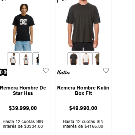
Remera Hombre Dc
Remera Hombre Katin
Remera
Star Hss
Box Fit
Will
$
39
.
999
,
00
$
49
.
990
,
00
$
Hasta
12
cuotas SIN
Hasta
12
cuotas SIN
Hast
interés de
$
3334
,
00
interés de
$
4166
,
00
inter