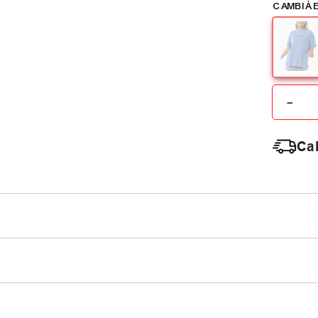
－
Cal