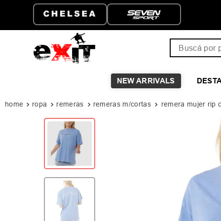
ENVÍO GRATIS A PARTIR D
$149.999
Buscá por pro
NEW ARRIVALS
DEST
ropa
remeras
remeras m/cortas
remera mujer rip c