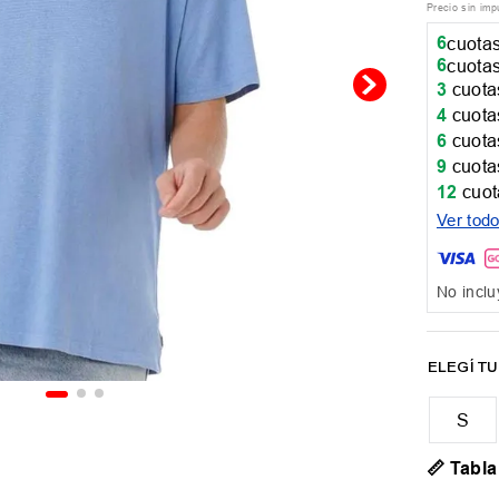
Precio sin im
6
cuotas
6
cuotas
3
cuotas
4
cuotas
6
cuotas
9
cuotas
12
cuot
Ver tod
No inclu
📏 Tabla