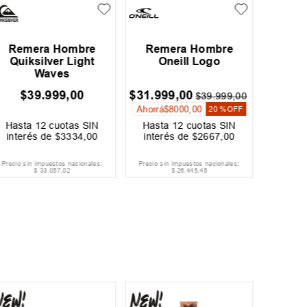
Remera Hombre
Remera Hombre
Reme
Quiksilver Light
Oneill Logo
Curl O
Waves
$
39
.
999
,
00
$
31
.
999
,
00
$
39
.
99
$
39
.
999
,
00
Ahorrá
$
8000
,
00
Ahorrá
$
20 %
OFF
Hasta
12
cuotas SIN
Hasta
12
cuotas SIN
Hast
interés de
$
3334
,
00
interés de
$
2667
,
00
inter
Precio sin impuestos nacionales:
Precio sin impuestos nacionales:
Precio si
$
33
.
057
,
02
$
26
.
445
,
45