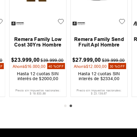
Remera Family Low
Remera Family Send
R
Cost 30Yrs Hombre
Fruit Apl Hombre
$
23
.
999
,
00
$
27
.
999
,
00
0
$
39
.
999
,
00
$
39
.
999
,
00
Ahorrá
$
16
.
000
,
00
Ahorrá
$
12
.
000
,
00
FF
40 %
OFF
30 %
OFF
Hasta
12
cuotas SIN
Hasta
12
cuotas SIN
interés de
$
2000
,
00
interés de
$
2334
,
00
Precio sin impuestos nacionales:
Precio sin impuestos nacionales:
$
19
.
833
,
88
$
23
.
139
,
67