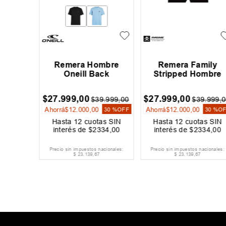
Oneill
Remera Hombre
Remera Family
Oneill Back
Stripped Hombre
$
27
.
999
,
00
$
27
.
999
,
00
9
.
999
,
00
$
39
.
999
,
00
$
39
.
999
,
0
Ahorrá
$
12
.
000
,
00
Ahorrá
$
12
.
000
,
00
20 %
OFF
30 %
OFF
30 %
O
as SIN
Hasta
12
cuotas SIN
Hasta
12
cuotas SIN
000
,
00
interés de
$
2334
,
00
interés de
$
2334
,
00
acionales:
Precio sin impuestos nacionales:
Precio sin impuestos nacionales:
$
23
.
139
,
67
$
23
.
139
,
67