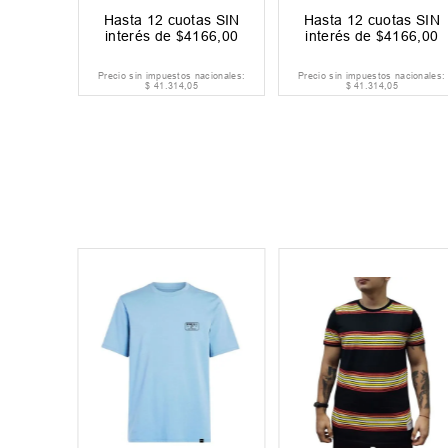
Hasta
12
cuotas SIN
Hasta
12
cuotas SIN
interés de
$
4166
,
00
interés de
$
4166
,
00
Precio sin impuestos nacionales:
Precio sin impuestos nacionales:
$
41
.
314
,
05
$
41
.
314
,
05