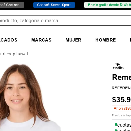
ea
Conocé Seven Sport
Envío gratis desde $149.999
ducto, categoría o marca
ACADOS
MARCAS
MUJER
HOMBRE
curl crop hawai
Reme
REFEREN
$
35
.
9
Ahorrá
$
9
Precio sin im
6
cuotas
6
cuotas