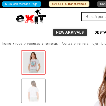
 con Mercado Pago
15% OFF X Transferencia
Conocé Chels
Buscá por pro
NEW ARRIVALS
DEST
ropa
remeras
remeras m/cortas
remera mujer rip 