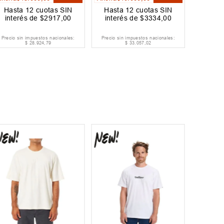
Hasta
12
cuotas SIN
Hasta
12
cuotas SIN
interés de
$
2917
,
00
interés de
$
3334
,
00
Precio sin impuestos nacionales:
Precio sin impuestos nacionales:
$
28
.
924
,
79
$
33
.
057
,
02