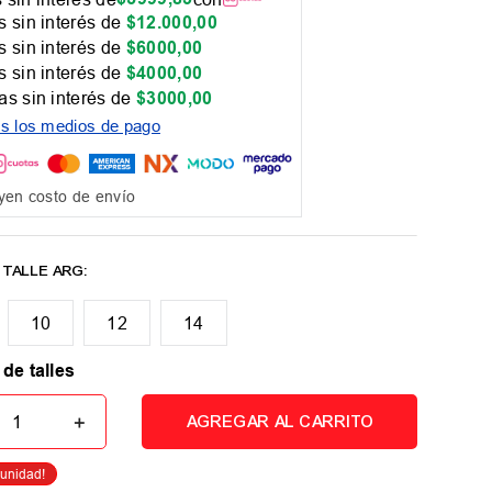
 sin interés de
$
12
.
000
,
00
 sin interés de
$
6000
,
00
 sin interés de
$
4000
,
00
as sin interés de
$
3000
,
00
os los medios de pago
yen costo de envío
10
12
14
 de talles
＋
AGREGAR AL CARRITO