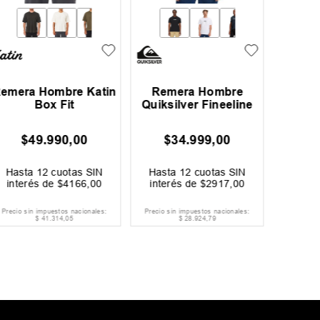
emera Hombre Katin
Remera Hombre
Rem
Box Fit
Quiksilver Fineeline
On
$
49
.
990
,
00
$
34
.
999
,
00
$
31
.
99
Ahorrá
$
Hasta
12
cuotas SIN
Hasta
12
cuotas SIN
Hast
interés de
$
4166
,
00
interés de
$
2917
,
00
inter
Precio sin impuestos nacionales:
Precio sin impuestos nacionales:
Precio si
$
41
.
314
,
05
$
28
.
924
,
79