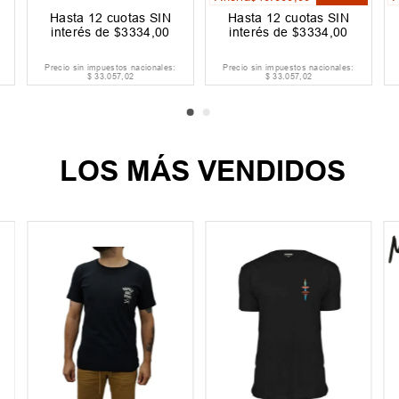
Hasta
12
cuotas SIN
Hasta
12
cuotas SIN
interés de
$
3334
,
00
interés de
$
3334
,
00
Precio sin impuestos nacionales:
Precio sin impuestos nacionales:
$
33
.
057
,
02
$
33
.
057
,
02
LOS MÁS VENDIDOS