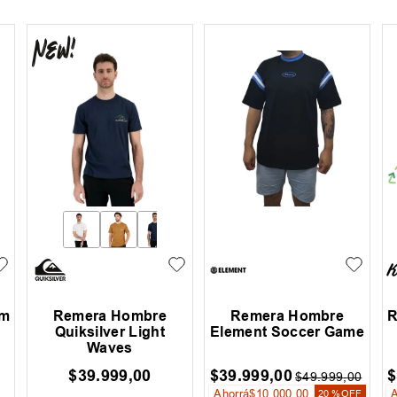
hm
Remera Hombre
Remera Hombre
R
Quiksilver Light
Element Soccer Game
Waves
$
39
.
999
,
00
$
39
.
999
,
00
$
$
49
.
999
,
00
Ahorrá
$
10
.
000
,
00
20 %
OFF