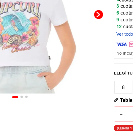
3
cuotas
6
cuotas
9
cuotas
12
cuot
Ver tod
No inclu
8
📏 Tabla
－