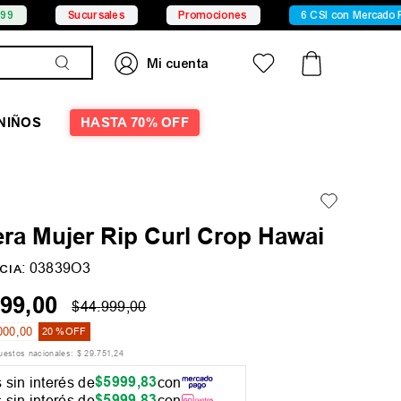
Sucursales
Promociones
6 CSI con Mercado Pago
NIÑOS
HASTA 70% OFF
ra Mujer Rip Curl Crop Hawai
:
03839O3
CIA
99
,
00
$
44
.
999
,
00
000
,
00
20 %
OFF
puestos nacionales:
$
29
.
751
,
24
$
5999
,
83
 sin interés de
con
$
5999
,
83
 sin interés de
con