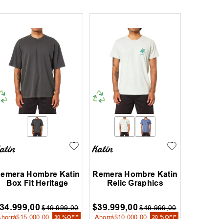
emera Hombre Katin
Remera Hombre Katin
Box Fit Heritage
Relic Graphics
34
.
999
,
00
$
39
.
999
,
00
$
49
.
999
,
00
$
49
.
999
,
00
Ahorrá
$
15
.
000
,
00
Ahorrá
$
10
.
000
,
00
30 %
OFF
20 %
OFF