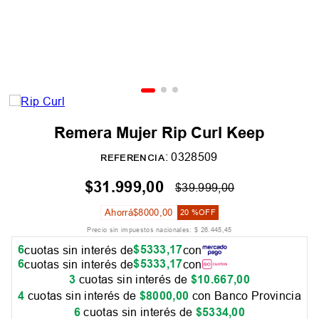
Remera Mujer Rip Curl Keep
:
0328509
REFERENCIA
$
31
.
999
,
00
$
39
.
999
,
00
Ahorrá
$
8000
,
00
20 %
OFF
Precio sin impuestos nacionales:
$
26
.
445
,
45
6
$
5333
,
17
cuotas sin interés de
con
6
$
5333
,
17
cuotas sin interés de
con
3
cuotas sin interés de
$
10
.
667
,
00
4
cuotas sin interés de
$
8000
,
00
con Banco Provincia
6
cuotas sin interés de
$
5334
,
00