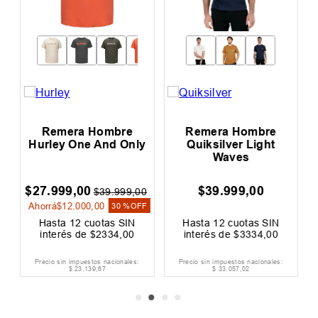
Remera Hombre
Remera Hombre
R
Hurley One And Only
Quiksilver Light
Waves
$
27
.
999
,
00
$
39
.
999
,
00
$
39
.
999
,
00
Ahorrá
$
12
.
000
,
00
30 %
OFF
Hasta
12
cuotas SIN
Hasta
12
cuotas SIN
interés de
$
2334
,
00
interés de
$
3334
,
00
Precio sin impuestos nacionales:
Precio sin impuestos nacionales:
$
23
.
139
,
67
$
33
.
057
,
02