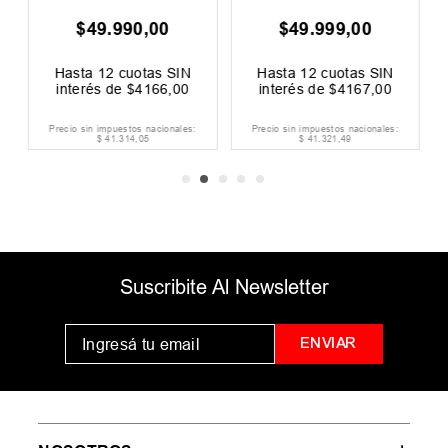
$
49
.
990
,
00
$
49
.
999
,
00
Hasta
12
cuotas SIN
Hasta
12
cuotas SIN
interés de
$
4166
,
00
interés de
$
4167
,
00
Precio sin impuestos nacionales:
Precio sin impuestos nacionales:
$
41
.
314
,
05
$
41
.
321
,
49
Suscribite Al Newsletter
ENVIAR