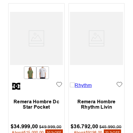
Remera Hombre Dc
Remera Hombre
Star Pocket
Rhythm Livin
$
34
.
999
,
00
$
36
.
792
,
00
$
49
.
999
,
00
$
45
.
990
,
00
Ahorrá
$
15
.
000
,
00
Ahorrá
$
9198
,
00
30 %
OFF
20 %
OFF