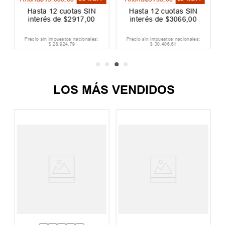
Hasta
12
cuotas SIN
Hasta
12
cuotas SIN
interés de
$
2917
,
00
interés de
$
3066
,
00
Precio sin impuestos nacionales:
Precio sin impuestos nacionales:
$
28
.
924
,
79
$
30
.
406
,
61
LOS MÁS VENDIDOS