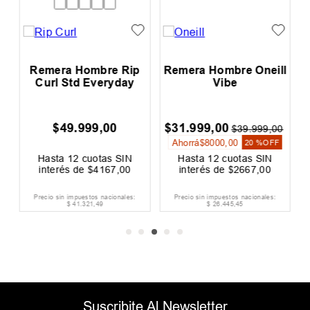
Remera Hombre Rip
Remera Hombre Oneill
Reme
Curl Std Everyday
Vibe
Bo
$
49
.
999
,
00
$
31
.
999
,
00
$
34
.
$
39
.
999
,
00
Ahorrá
$
8000
,
00
Ahorrá
20 %
OFF
Hasta
12
cuotas SIN
Hasta
12
cuotas SIN
Has
interés de
$
4167
,
00
interés de
$
2667
,
00
int
Precio sin impuestos nacionales:
Precio sin impuestos nacionales:
Precio 
$
41
.
321
,
49
$
26
.
445
,
45
Suscribite Al Newsletter