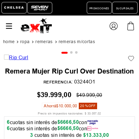
PROMOCIONES
SUCURSALES
ropa
remeras
remeras m/cortas
Remera Mujer Rip Curl Over Destination
:
03244O1
REFERENCIA
$
39
.
999
,
00
$
49
.
999
,
00
Ahorrá
$
10
.
000
,
00
20 %
OFF
Precio sin impuestos nacionales:
$
33
.
057
,
02
6
$
6666
,
50
cuotas sin interés de
con
6
$
6666
,
50
cuotas sin interés de
con
3
cuotas sin interés de
$
13
.
333
,
00