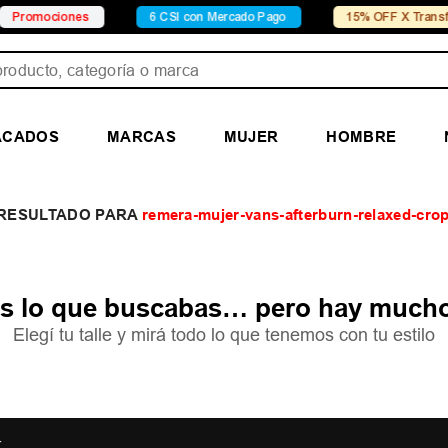
nes
6 CSI con Mercado Pago
15% OFF X Transferencia
ducto, categoría o marca
ACADOS
MARCAS
MUJER
HOMBRE
remera-mujer-vans-afterburn-relaxed-cro
 lo que buscabas… pero hay mucho
Elegí tu talle y mirá todo lo que tenemos con tu estilo