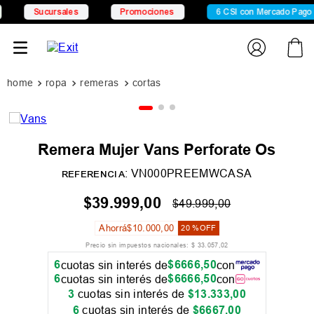
cursales
Promociones
6 CSI con Mercado Pago
1
ropa
remeras
remeras m/cortas
Remera Mujer Vans Perforate Os
:
VN000PREEMWCASA
REFERENCIA
$
39
.
999
,
00
$
49
.
999
,
00
Ahorrá
$
10
.
000
,
00
20 %
OFF
Precio sin impuestos nacionales:
$
33
.
057
,
02
6
$
6666
,
50
cuotas sin interés de
con
6
$
6666
,
50
cuotas sin interés de
con
3
cuotas sin interés de
$
13
.
333
,
00
6
cuotas sin interés de
$
6667
,
00