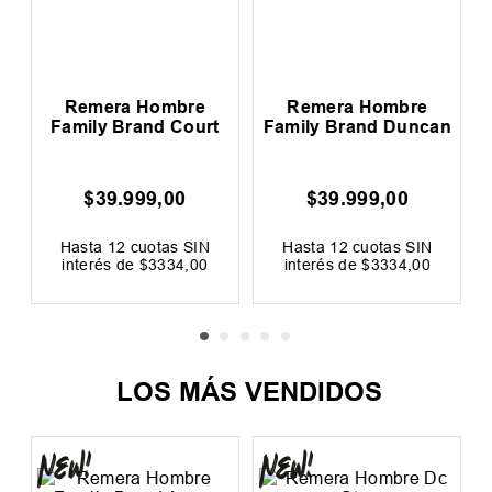
n
Remera Hombre
Remera Hombre
Family Brand Court
Family Brand Duncan
$
39
.
999
,
00
$
39
.
999
,
00
0
F
Hasta
12
cuotas SIN
Hasta
12
cuotas SIN
interés de
$
3334
,
00
interés de
$
3334
,
00
Precio sin impuestos nacionales:
Precio sin impuestos nacionales: