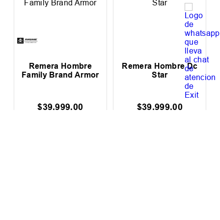
$
33
.
057
,
02
$
33
.
057
,
02
LOS MÁS VENDIDOS