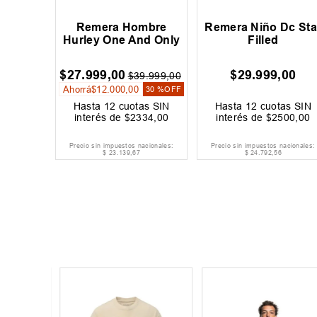
Remera Hombre
Remera Niño Dc Sta
Hurley One And Only
Filled
$
27
.
999
,
00
$
29
.
999
,
00
$
39
.
999
,
00
Ahorrá
$
12
.
000
,
00
30 %
OFF
Hasta
12
cuotas SIN
Hasta
12
cuotas SIN
interés de
$
2334
,
00
interés de
$
2500
,
00
Precio sin impuestos nacionales:
Precio sin impuestos nacionales:
$
23
.
139
,
67
$
24
.
792
,
56