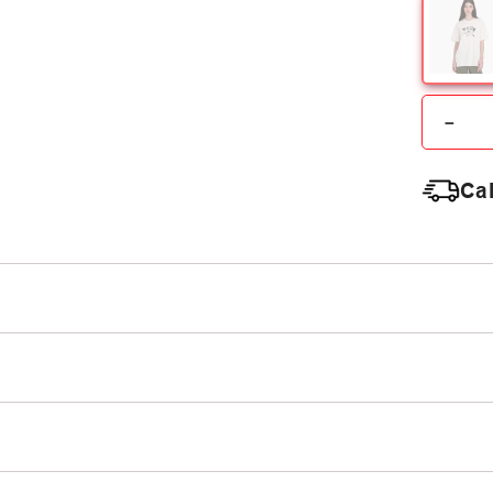
－
Cal