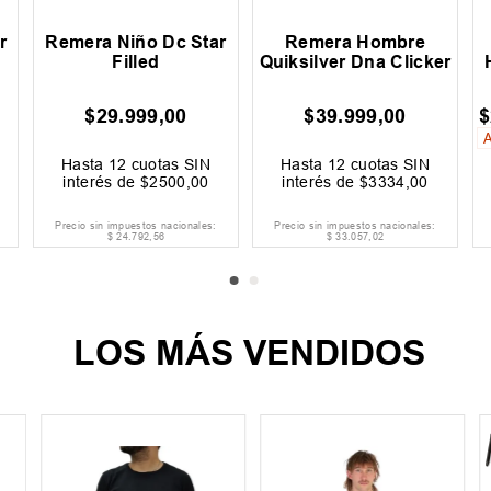
r
Remera Niño Dc Star
Remera Hombre
Filled
Quiksilver Dna Clicker
$
29
.
999
,
00
$
39
.
999
,
00
$
Hasta
12
cuotas SIN
Hasta
12
cuotas SIN
interés de
$
2500
,
00
interés de
$
3334
,
00
Precio sin impuestos nacionales:
Precio sin impuestos nacionales:
$
24
.
792
,
56
$
33
.
057
,
02
LOS MÁS VENDIDOS