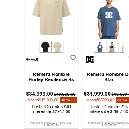
jer
Remera Hombre
Remera Hombre D
ve Trip
Hurley Resilence Ss
Star
$
34
.
999
,
00
$
31
.
999
,
00
9
.
999
,
00
$
49
.
999
,
00
$
39
.
999
,
0
Ahorrá
$
15
.
000
,
00
Ahorrá
$
8000
,
00
30 %
OFF
30 %
OFF
20 %
OF
as SIN
Hasta
12
cuotas SIN
Hasta
12
cuotas SIN
334
,
00
interés de
$
2917
,
00
interés de
$
2667
,
00
acionales:
Precio sin impuestos nacionales:
Precio sin impuestos nacionales:
$
28
.
924
,
79
$
26
.
445
,
45