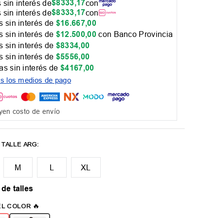
$
8333
,
17
 sin interés de
con
$
8333
,
17
 sin interés de
con
 sin interés de
$
16
.
667
,
00
 sin interés de
$
12
.
500
,
00
con Banco Provincia
 sin interés de
$
8334
,
00
 sin interés de
$
5556
,
00
as sin interés de
$
4167
,
00
os los medios de pago
yen costo de envío
M
L
XL
 de talles