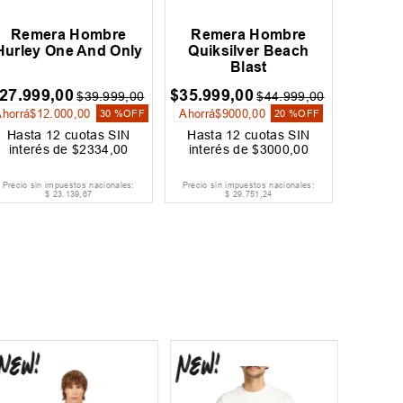
Remera Hombre
Remera Hombre
Hurley One And Only
Quiksilver Beach
Blast
27
.
999
,
00
$
35
.
999
,
00
$
39
.
999
,
00
$
44
.
999
,
00
Ahorrá
$
12
.
000
,
00
Ahorrá
$
9000
,
00
30 %
OFF
20 %
OFF
Hasta
12
cuotas SIN
Hasta
12
cuotas SIN
interés de
$
2334
,
00
interés de
$
3000
,
00
Precio sin impuestos nacionales:
Precio sin impuestos nacionales:
$
23
.
139
,
67
$
29
.
751
,
24