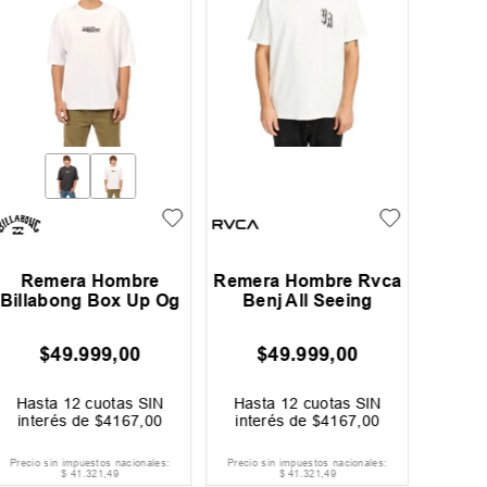
Remera Hombre
Remera Hombre Rvca
Rem
Billabong Box Up Og
Benj All Seeing
Hurley
$
49
.
999
,
00
$
49
.
999
,
00
$
27
.
99
Ahorrá
$
Hasta
12
cuotas SIN
Hasta
12
cuotas SIN
Hast
interés de
$
4167
,
00
interés de
$
4167
,
00
inter
Precio sin impuestos nacionales:
Precio sin impuestos nacionales:
Precio si
$
41
.
321
,
49
$
41
.
321
,
49