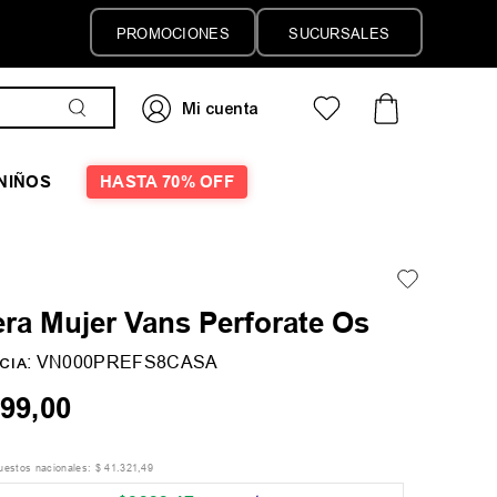
PROMOCIONES
SUCURSALES
NIÑOS
HASTA 70% OFF
ra Mujer Vans Perforate Os
:
VN000PREFS8CASA
CIA
99
,
00
puestos nacionales:
$
41
.
321
,
49