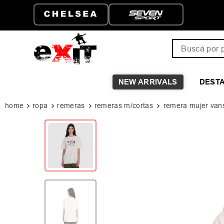
ENVÍO GRATIS A PARTIR D
$149.999
Buscá por pro
NEW ARRIVALS
DEST
ropa
remeras
remeras m/cortas
remera mujer vans