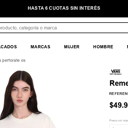
E
HASTA 6 CUOTAS SIN INTERÉS
ducto, categoría o marca
ACADOS
MARCAS
MUJER
HOMBRE
 perforate os
Reme
REFEREN
$
49
.
9
Precio sin im