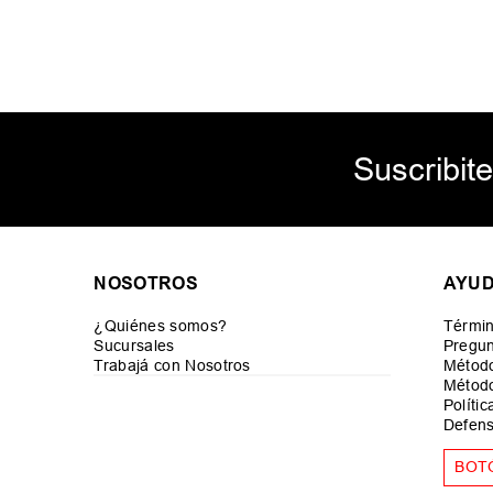
Suscribite
NOSOTROS
AYU
¿Quiénes somos?
Términ
Sucursales
Pregun
Trabajá con Nosotros
Métod
Método
Políti
Defens
BOT