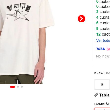
6
cuotas
6
cuotas
3
cuotas
4
cuotas
6
cuotas
9
cuotas
12
cuot
Ver tod
No inclu
📏 Tabla