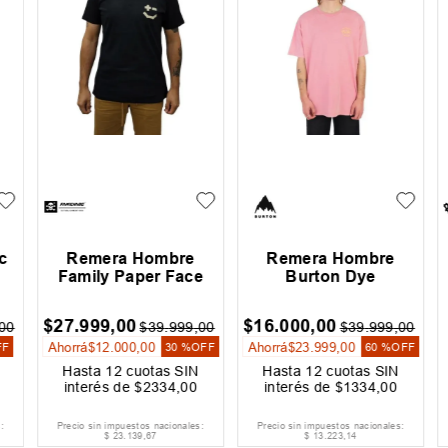
c
Remera Hombre
Remera Hombre
Family Paper Face
Burton Dye
$
27
.
999
,
00
$
16
.
000
,
00
0
$
39
.
999
,
00
$
39
.
999
,
00
Ahorrá
$
12
.
000
,
00
Ahorrá
$
23
.
999
,
00
F
30 %
OFF
60 %
OFF
Hasta
12
cuotas SIN
Hasta
12
cuotas SIN
interés de
$
2334
,
00
interés de
$
1334
,
00
Precio sin impuestos nacionales:
Precio sin impuestos nacionales:
$
23
.
139
,
67
$
13
.
223
,
14