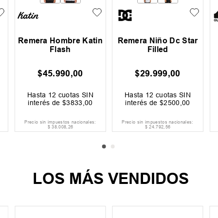
Remera Hombre Katin
Remera Niño Dc Star
Flash
Filled
$
45
.
990
,
00
$
29
.
999
,
00
Hasta
12
cuotas SIN
Hasta
12
cuotas SIN
interés de
$
3833
,
00
interés de
$
2500
,
00
Precio sin impuestos nacionales:
Precio sin impuestos nacionales:
$
38
.
008
,
26
$
24
.
792
,
56
LOS MÁS VENDIDOS