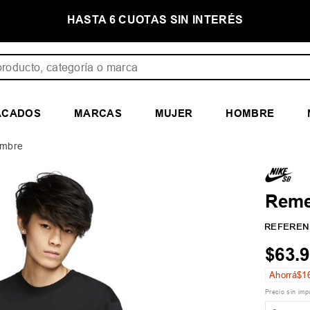
E
HASTA 6 CUOTAS SIN INTERÉS
ducto, categoría o marca
ACADOS
MARCAS
MUJER
HOMBRE
ombre
Reme
REFEREN
$
63
.
9
Ahorrá
$
1
Precio sin im