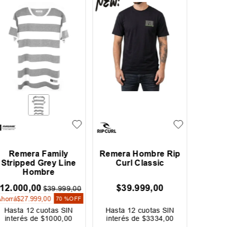
Remera Family
Remera Hombre Rip
Remera
Stripped Grey Line
Curl Classic
Hombre
12
.
000
,
00
$
39
.
999
,
00
$
$
39
.
999
,
00
Ahorrá
$
27
.
999
,
00
70 %
OFF
Hasta
12
cuotas SIN
Hasta
12
cuotas SIN
Hast
interés de
$
1000
,
00
interés de
$
3334
,
00
inter