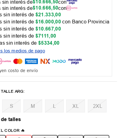
$
10
.
666
,
50
 sin interés de
con
$
10
.
666
,
50
 sin interés de
con
 sin interés de
$
21
.
333
,
00
 sin interés de
$
16
.
000
,
00
con Banco Provincia
 sin interés de
$
10
.
667
,
00
 sin interés de
$
7111
,
00
as sin interés de
$
5334
,
00
os los medios de pago
yen costo de envío
M
L
XL
2XL
 de talles