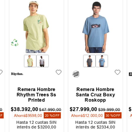
Remera Hombre
Remera Hombre
h
Rhythm Trees Ss
Santa Cruz Boxy
Printed
Roskopp
$
38
.
392
,
00
$
27
.
999
,
00
$
0
$
47
.
990
,
00
$
39
.
999
,
00
Ahorrá
$
9598
,
00
Ahorrá
$
12
.
000
,
00
FF
20 %
OFF
30 %
OFF
Hasta
12
cuotas SIN
Hasta
12
cuotas SIN
interés de
$
3200
,
00
interés de
$
2334
,
00