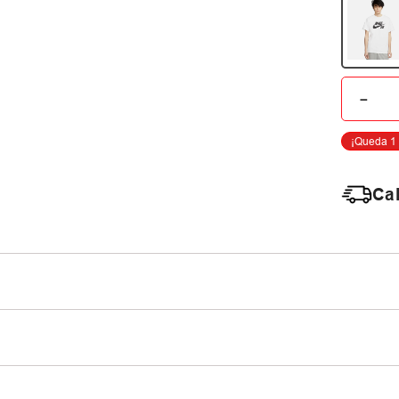
－
Cal