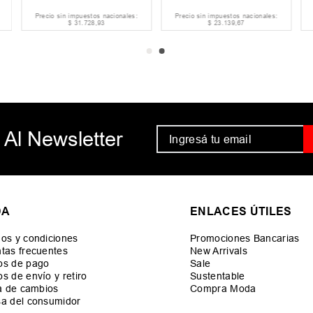
Precio sin impuestos nacionales:
Precio sin impuestos nacionales:
$
31
.
728
,
93
$
23
.
139
,
67
 Al Newsletter
DA
ENLACES ÚTILES
os y condiciones
Promociones Bancarias
tas frecuentes
New Arrivals
os de pago
Sale
s de envío y retiro
Sustentable
ca de cambios
Compra Moda
a del consumidor