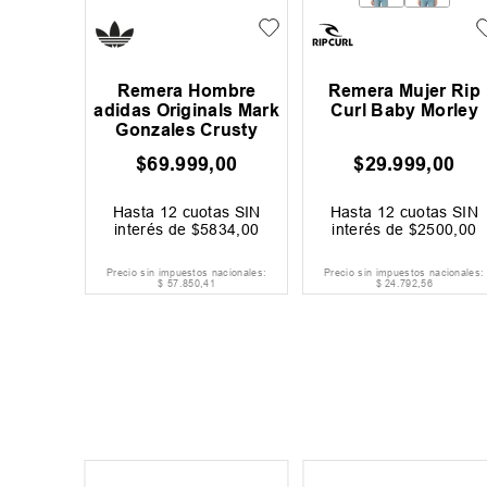
Remera Hombre
Remera Mujer Rip
adidas Originals Mark
Curl Baby Morley
Gonzales Crusty
$
69
.
999
,
00
$
29
.
999
,
00
Hasta
12
cuotas SIN
Hasta
12
cuotas SIN
interés de
$
5834
,
00
interés de
$
2500
,
00
Precio sin impuestos nacionales:
Precio sin impuestos nacionales:
$
57
.
850
,
41
$
24
.
792
,
56