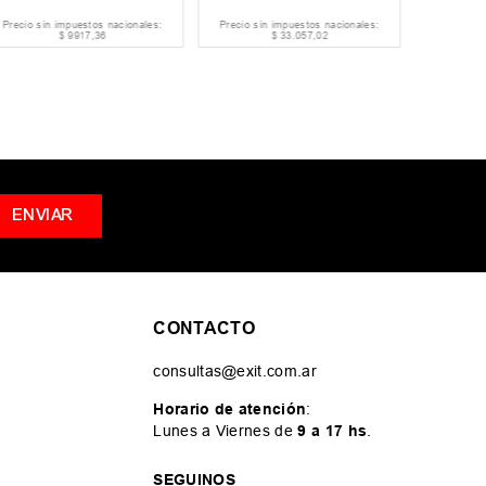
Precio sin impuestos nacionales:
Precio sin impuestos nacionales:
Precio si
$
9917
,
36
$
33
.
057
,
02
ENVIAR
CONTACTO
consultas@exit.com.ar
Horario de atención
:
Lunes a Viernes de
9 a 17 hs
.
SEGUINOS