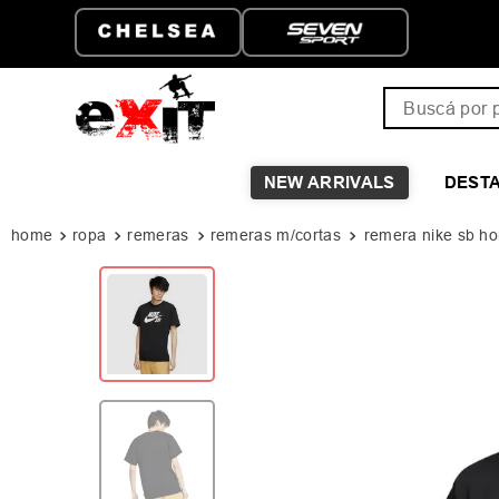
ENVÍO GRATIS A PARTIR D
$149.999
Buscá por pro
NEW ARRIVALS
DEST
ropa
remeras
remeras m/cortas
remera nike sb h