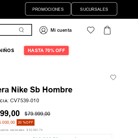
PROMOCIONES
SUCURSALES
NIÑOS
HASTA 70% OFF
ra Nike Sb Hombre
:
CV7539-010
CIA
99
,
00
$
79
.
999
,
00
6
.
000
,
00
20 %
OFF
puestos nacionales:
$
52
.
891
,
74