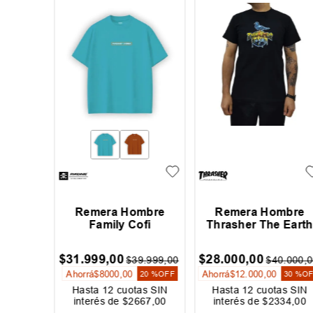
 Oneill
Remera Hombre
Remera Hombre
Family Cofi
Thrasher The Eart
$
31
.
999
,
00
$
28
.
000
,
00
9
.
999
,
00
$
39
.
999
,
00
$
40
.
000
,
0
Ahorrá
$
8000
,
00
Ahorrá
$
12
.
000
,
00
20 %
OFF
20 %
OFF
30 %
O
as SIN
Hasta
12
cuotas SIN
Hasta
12
cuotas SIN
667
,
00
interés de
$
2667
,
00
interés de
$
2334
,
00