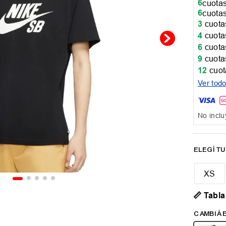
6
cuotas
6
cuotas
3
cuotas
4
cuotas
6
cuotas
9
cuotas
12
cuot
Ver tod
No inclu
XS
📏 Tabla