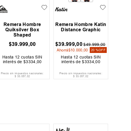
Remera Hombre
Remera Hombre Katin
Quiksilver Box
Distance Graphic
Shaped
$
39
.
999
,
00
$
39
.
999
,
00
$
49
.
999
,
00
Ahorrá
$
10
.
000
,
00
20 %
OFF
Hasta
12
cuotas SIN
Hasta
12
cuotas SIN
interés de
$
3334
,
00
interés de
$
3334
,
00
Precio sin impuestos nacionales:
Precio sin impuestos nacionales:
$
33
.
057
,
02
$
33
.
057
,
02