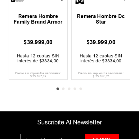
Remera Hombre
Remera Hombre Dc
Family Brand Armor
Star
$
39
.
999
,
00
$
39
.
999
,
00
0
F
Hasta
12
cuotas SIN
Hasta
12
cuotas SIN
interés de
$
3334
,
00
interés de
$
3334
,
00
Precio sin impuestos nacionales:
Precio sin impuestos nacionales:
$
33
.
057
,
02
$
33
.
057
,
02
Suscribite Al Newsletter