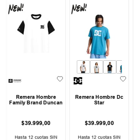
 Dc
Remera Hombre Katin
Remera Mujer
Flash
Billabong Always
$
45
.
990
,
00
$
49
.
999
,
00
IN
Hasta
12
cuotas SIN
Hasta
12
cuotas SIN