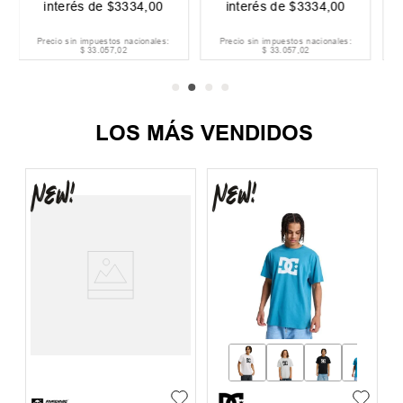
00
interés de
$
3833
,
00
interés de
$
4167
,
00
les:
Precio sin impuestos nacionales:
Precio sin impuestos nacionales:
$
38
.
008
,
26
$
41
.
321
,
49
LOS MÁS VENDIDOS