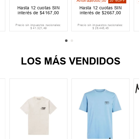
Ahorrá
$
8000
,
00
20 %
OFF
Hasta
12
cuotas SIN
Hasta
12
cuotas SIN
interés de
$
4167
,
00
interés de
$
2667
,
00
Precio sin impuestos nacionales:
Precio sin impuestos nacionales:
$
41
.
321
,
49
$
26
.
445
,
45
LOS MÁS VENDIDOS