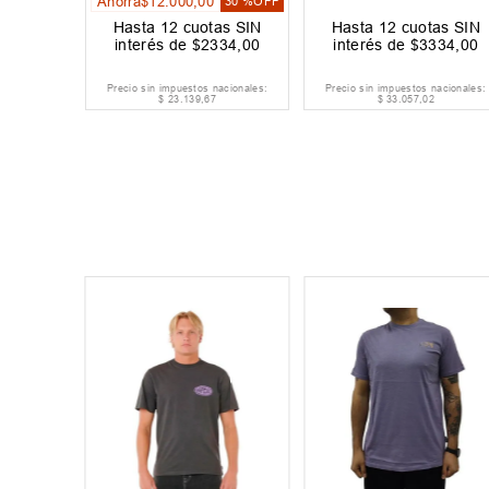
Ahorrá
$
12
.
000
,
00
30 %
OFF
Hasta
12
cuotas SIN
Hasta
12
cuotas SIN
interés de
$
2334
,
00
interés de
$
3334
,
00
Precio sin impuestos nacionales:
Precio sin impuestos nacionales:
$
23
.
139
,
67
$
33
.
057
,
02