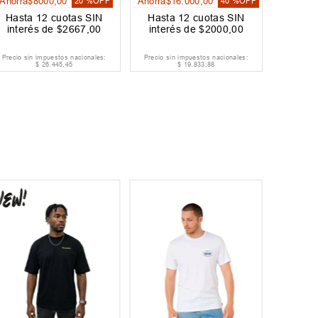
Ahorrá
$
8000
,
00
Ahorrá
$
16
.
000
,
00
20 %
OFF
40 %
OFF
Hasta
12
cuotas SIN
Hasta
12
cuotas SIN
interés de
$
2667
,
00
interés de
$
2000
,
00
Precio sin impuestos nacionales:
Precio sin impuestos nacionales:
$
26
.
445
,
45
$
19
.
833
,
88