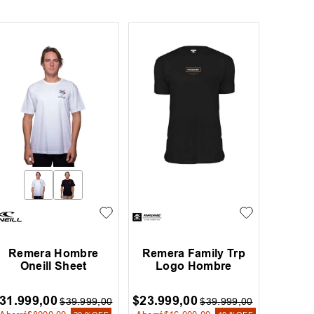
Remera Hombre
Remera Family Trp
Oneill Sheet
Logo Hombre
31
.
999
,
00
$
23
.
999
,
00
$
39
.
999
,
00
$
39
.
999
,
00