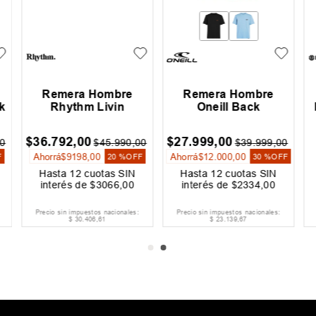
Remera Hombre
Remera Hombre
k
Rhythm Livin
Oneill Back
$
36
.
792
,
00
$
27
.
999
,
00
0
$
45
.
990
,
00
$
39
.
999
,
00
Ahorrá
$
9198
,
00
Ahorrá
$
12
.
000
,
00
F
20 %
OFF
30 %
OFF
Hasta
12
cuotas SIN
Hasta
12
cuotas SIN
interés de
$
3066
,
00
interés de
$
2334
,
00
Precio sin impuestos nacionales:
Precio sin impuestos nacionales:
$
30
.
406
,
61
$
23
.
139
,
67