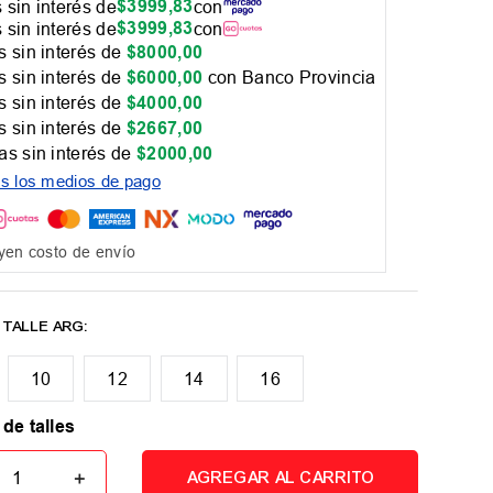
$
3999
,
83
 sin interés de
con
$
3999
,
83
 sin interés de
con
 sin interés de
$
8000
,
00
 sin interés de
$
6000
,
00
con Banco Provincia
 sin interés de
$
4000
,
00
 sin interés de
$
2667
,
00
as sin interés de
$
2000
,
00
os los medios de pago
yen costo de envío
10
12
14
16
 de talles
＋
AGREGAR AL CARRITO