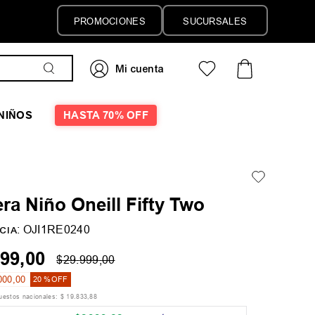
PROMOCIONES
SUCURSALES
NIÑOS
HASTA 70% OFF
a Niño Oneill Fifty Two
:
OJI1RE0240
CIA
99
,
00
$
29
.
999
,
00
000
,
00
20 %
OFF
puestos nacionales:
$
19
.
833
,
88