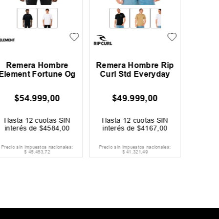
Remera Hombre
Remera Hombre Rip
Rem
Element Fortune Og
Curl Std Everyday
On
$
54
.
999
,
00
$
49
.
999
,
00
$
31
.
99
Ahorrá
$
Hasta
12
cuotas SIN
Hasta
12
cuotas SIN
Hast
interés de
$
4584
,
00
interés de
$
4167
,
00
inter
Precio sin impuestos nacionales:
Precio sin impuestos nacionales:
Precio si
$
45
.
453
,
72
$
41
.
321
,
49