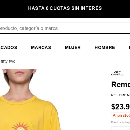
N INTERÉS
PRIMER CAMBIO GRATIS
ducto, categoría o marca
ACADOS
MARCAS
MUJER
HOMBRE
fifty two
Remer
REFEREN
$
23
.
9
Ahorrá
$
6
Precio sin im