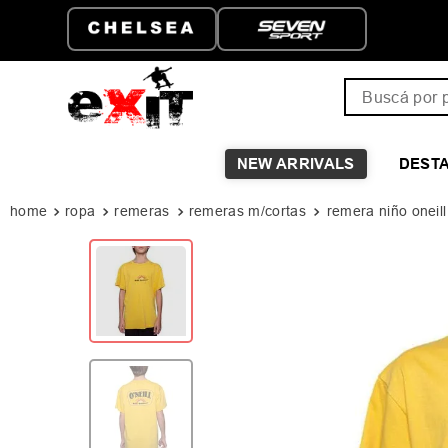
 GRATIS A PARTIR DE
HASTA 6 CUOTAS SI
999
Buscá por pro
NEW ARRIVALS
DEST
ropa
remeras
remeras m/cortas
remera niño oneill 