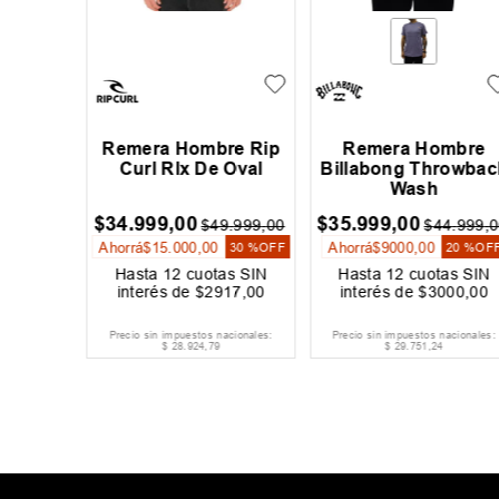
e Katin
Remera Hombre Rip
Remera Hombre
hics
Curl Rlx De Oval
Billabong Throwbac
Wash
$
34
.
999
,
00
$
35
.
999
,
00
9
.
999
,
00
$
49
.
999
,
00
$
44
.
999
,
0
Ahorrá
$
15
.
000
,
00
Ahorrá
$
9000
,
00
20 %
OFF
30 %
OFF
20 %
OF
as SIN
Hasta
12
cuotas SIN
Hasta
12
cuotas SIN
334
,
00
interés de
$
2917
,
00
interés de
$
3000
,
00
acionales:
Precio sin impuestos nacionales:
Precio sin impuestos nacionales:
$
28
.
924
,
79
$
29
.
751
,
24