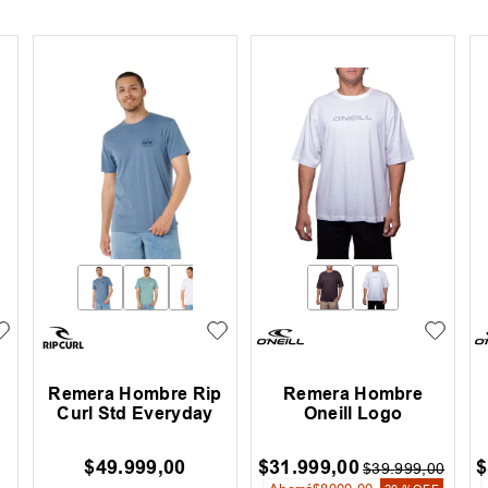
Remera Hombre Rip
Remera Hombre
Curl Std Everyday
Oneill Logo
$
49
.
999
,
00
$
31
.
999
,
00
$
$
39
.
999
,
00