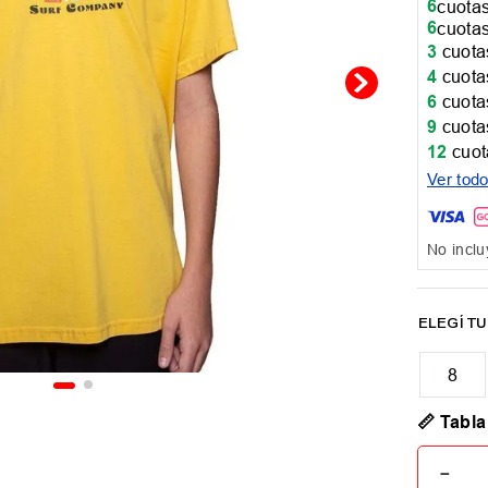
6
cuotas
6
cuotas
3
cuotas
4
cuotas
6
cuotas
9
cuotas
12
cuot
Ver tod
No inclu
8
📏 Tabla
－