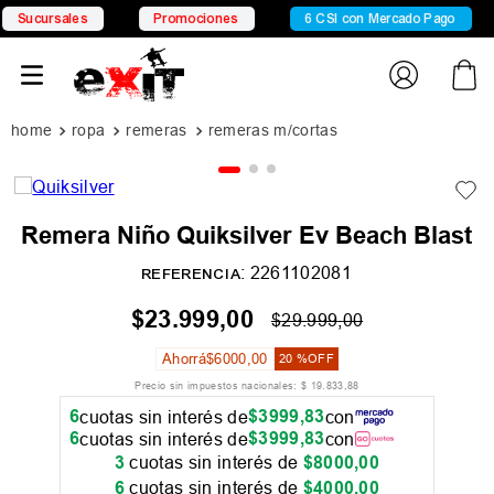
ucursales
Promociones
6 CSI con Mercado Pago
ropa
remeras
remeras m/cortas
Remera Niño Quiksilver Ev Beach Blast
:
2261102081
REFERENCIA
$
23
.
999
,
00
$
29
.
999
,
00
Ahorrá
$
6000
,
00
20 %
OFF
Precio sin impuestos nacionales:
$
19
.
833
,
88
6
$
3999
,
83
cuotas sin interés de
con
6
$
3999
,
83
cuotas sin interés de
con
3
cuotas sin interés de
$
8000
,
00
6
cuotas sin interés de
$
4000
,
00