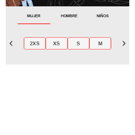
MUJER
HOMBRE
NIÑOS
2XS
XS
S
M