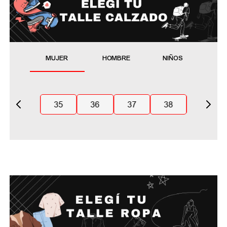
MUJER
HOMBRE
NIÑOS
35
36
37
38