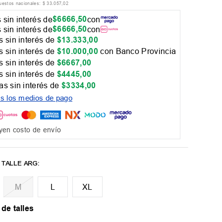
puestos nacionales:
$
33
.
057
,
02
$
6666
,
50
 sin interés de
con
$
6666
,
50
 sin interés de
con
 sin interés de
$
13
.
333
,
00
 sin interés de
$
10
.
000
,
00
con Banco Provincia
 sin interés de
$
6667
,
00
 sin interés de
$
4445
,
00
as sin interés de
$
3334
,
00
os los medios de pago
yen costo de envío
M
L
XL
 de talles