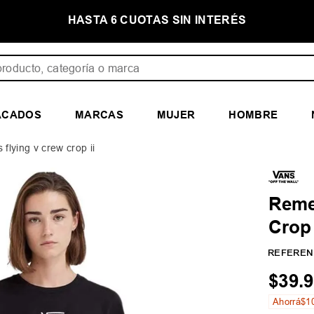
INTERÉS
PRIMER CAMBIO GRATIS
ducto, categoría o marca
ACADOS
MARCAS
MUJER
HOMBRE
flying v crew crop ii
Reme
Crop 
REFEREN
$
39
.
9
Ahorrá
$
1