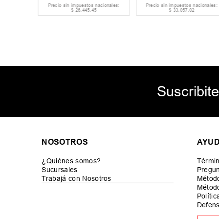
acionales:
Precio sin impuestos nacionales:
Precio sin impuestos nacionales:
$
26
.
445
,
45
$
33
.
057
,
02
Suscribite
NOSOTROS
AYU
¿Quiénes somos?
Términ
Sucursales
Pregun
Trabajá con Nosotros
Métod
Método
Políti
Defens