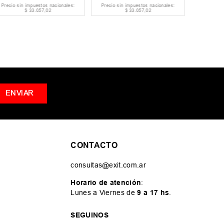
Precio sin impuestos nacionales:
Precio sin impuestos nacionales:
Precio si
$
33
.
057
,
02
$
33
.
057
,
02
ENVIAR
CONTACTO
consultas@exit.com.ar
Horario de atención
:
Lunes a Viernes de
9 a 17 hs
.
SEGUINOS