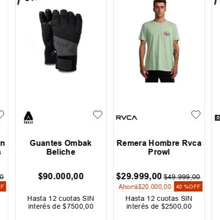
in
Guantes Ombak
Remera Hombre Rvca
s
Beliche
Prowl
$
90
.
000
,
00
$
29
.
999
,
00
0
$
49
.
999
,
00
Ahorrá
$
20
.
000
,
00
FF
40 %
OFF
Hasta
12
cuotas SIN
Hasta
12
cuotas SIN
interés de
$
7500
,
00
interés de
$
2500
,
00