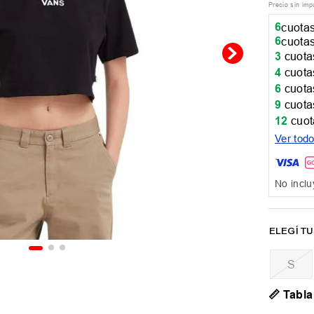
Precio sin im
6
cuotas
6
cuotas
3
cuotas
4
cuotas
6
cuotas
9
cuotas
12
cuot
Ver tod
No inclu
📏 Tabla