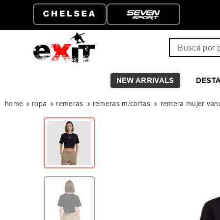
RATIS A PARTIR DE
HASTA 6 CUOTAS SIN 
Buscá por pro
NEW ARRIVALS
DEST
ropa
remeras
remeras m/cortas
remera mujer vans 