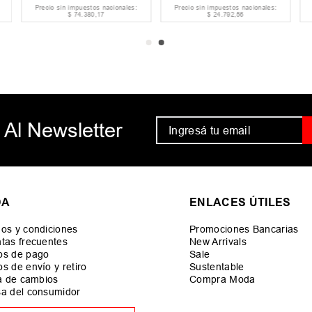
Precio sin impuestos nacionales:
Precio sin impuestos nacionales:
$
74
.
380
,
17
$
24
.
792
,
56
 Al Newsletter
DA
ENLACES ÚTILES
os y condiciones
Promociones Bancarias
tas frecuentes
New Arrivals
os de pago
Sale
s de envío y retiro
Sustentable
ca de cambios
Compra Moda
a del consumidor