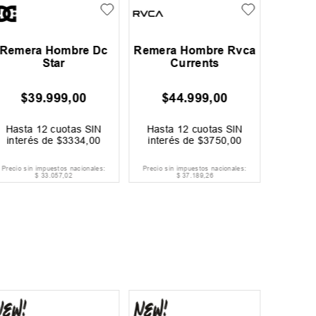
Remera Hombre Dc
Remera Hombre Rvca
Rem
Star
Currents
adid
Ko
$
39
.
999
,
00
$
44
.
999
,
00
$
Hasta
12
cuotas SIN
Hasta
12
cuotas SIN
Hast
interés de
$
3334
,
00
interés de
$
3750
,
00
inter
Precio sin impuestos nacionales:
Precio sin impuestos nacionales:
Precio si
$
33
.
057
,
02
$
37
.
189
,
26