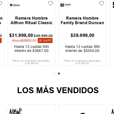
in
Remera Hombre
Remera Hombre
s
Althon Ritual Classic
Family Brand Duncan
$
31
.
999
,
00
$
39
.
999
,
00
0
$
39
.
999
,
00
Ahorrá
$
8000
,
00
F
20 %
OFF
Hasta
12
cuotas SIN
Hasta
12
cuotas SIN
interés de
$
2667
,
00
interés de
$
3334
,
00
Precio sin impuestos nacionales:
Precio sin impuestos nacionales:
$
26
.
445
,
45
$
33
.
057
,
02
LOS MÁS VENDIDOS