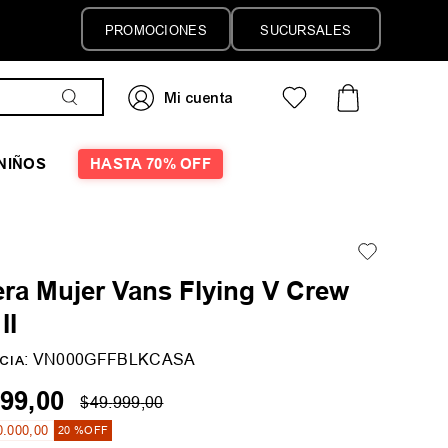
PROMOCIONES
SUCURSALES
NIÑOS
HASTA 70% OFF
ra Mujer Vans Flying V Crew
II
:
VN000GFFBLKCASA
CIA
99
,
00
$
49
.
999
,
00
0
.
000
,
00
20 %
OFF