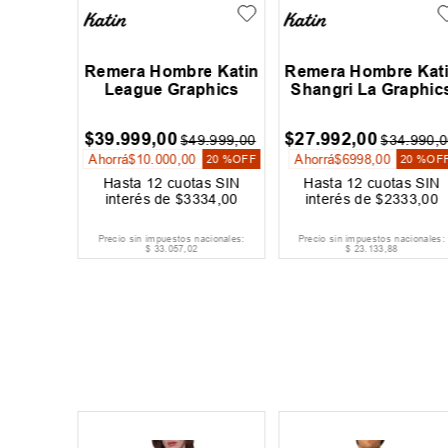
mbre
Remera Hombre Katin
Remera Hombre Kat
cks
League Graphics
Shangri La Graphic
$
39
.
999
,
00
$
27
.
992
,
00
9
.
999
,
00
$
49
.
999
,
00
$
34
.
990
,
0
Ahorrá
$
10
.
000
,
00
Ahorrá
$
6998
,
00
20 %
OFF
20 %
OFF
20 %
OF
as SIN
Hasta
12
cuotas SIN
Hasta
12
cuotas SIN
667
,
00
interés de
$
3334
,
00
interés de
$
2333
,
00
acionales:
Precio sin impuestos nacionales:
Precio sin impuestos nacionales:
$
33
.
057
,
02
$
23
.
133
,
88