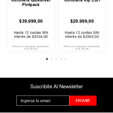
h
Riñonera Quiksilver
Riñonera Rip Curl
Pintpack
$
39
.
999
,
00
$
29
.
999
,
00
0
F
Hasta
12
cuotas SIN
Hasta
12
cuotas SIN
interés de
$
3334
,
00
interés de
$
2500
,
00
Precio sin impuestos nacionales:
Precio sin impuestos nacionales:
$
33
.
057
,
02
$
24
.
792
,
56
Suscribite Al Newsletter
ENVIAR