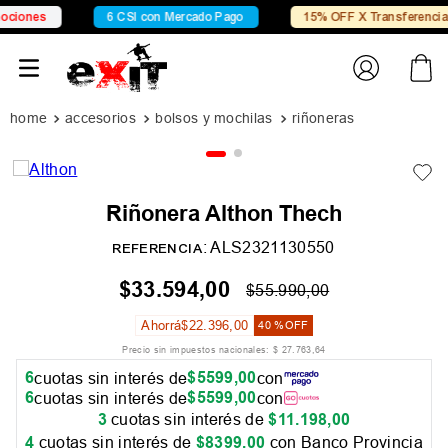
iones
6 CSI con Mercado Pago
15% OFF X Transferencia
accesorios
bolsos y mochilas
riñoneras
Riñonera Althon Thech
:
ALS2321130550
REFERENCIA
$
33
.
594
,
00
$
55
.
990
,
00
Ahorrá
$
22
.
396
,
00
40 %
OFF
Precio sin impuestos nacionales:
$
27
.
763
,
64
6
$
5599
,
00
cuotas sin interés de
con
6
$
5599
,
00
cuotas sin interés de
con
3
cuotas sin interés de
$
11
.
198
,
00
4
cuotas sin interés de
$
8399
,
00
con Banco Provincia