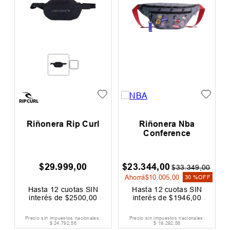
h
Riñonera Rip Curl
Riñonera Nba
Conference
$
29
.
999
,
00
$
23
.
344
,
00
0
$
33
.
349
,
00
Ahorrá
$
10
.
005
,
00
F
30 %
OFF
Hasta
12
cuotas SIN
Hasta
12
cuotas SIN
interés de
$
2500
,
00
interés de
$
1946
,
00
Precio sin impuestos nacionales:
Precio sin impuestos nacionales:
$
24
.
792
,
56
$
19
.
292
,
56