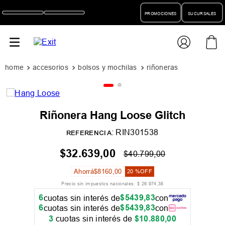
PROMOCIONES
SUCURSALES
accesorios
bolsos y mochilas
riñoneras
Riñonera Hang Loose Glitch
:
RIN301538
REFERENCIA
$
32
.
639
,
00
$
40
.
799
,
00
Ahorrá
$
8160
,
00
20 %
OFF
Precio sin impuestos nacionales:
$
26
.
974
,
38
6
$
5439
,
83
cuotas sin interés de
con
6
$
5439
,
83
cuotas sin interés de
con
3
cuotas sin interés de
$
10
.
880
,
00