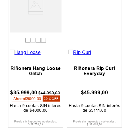
h
Riñonera Hang Loose
Riñonera Rip Curl
Glitch
Everyday
$
35
.
999
,
00
$
45
.
999
,
00
0
$
44
.
999
,
00
Ahorrá
$
9000
,
00
F
20 %
OFF
és
Hasta
9
cuotas SIN interés
Hasta
9
cuotas SIN interés
H
de
$
4000
,
00
de
$
5111
,
00
Precio sin impuestos nacionales:
Precio sin impuestos nacionales:
$
29
.
751
,
24
$
38
.
015
,
70