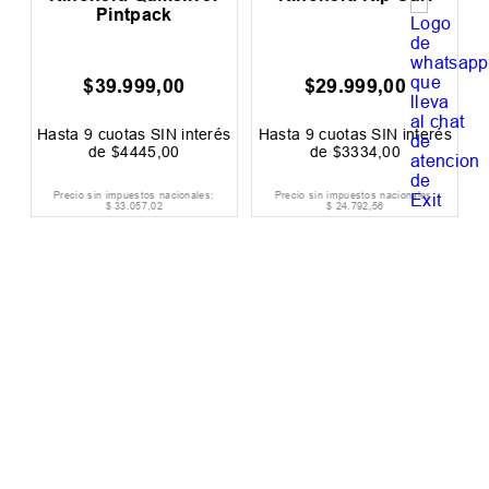
Pintpack
$
39
.
999
,
00
$
29
.
999
,
00
0
F
és
Hasta
9
cuotas SIN interés
Hasta
9
cuotas SIN interés
H
de
$
4445
,
00
de
$
3334
,
00
Precio sin impuestos nacionales:
Precio sin impuestos nacionales:
$
33
.
057
,
02
$
24
.
792
,
56
Suscribite Al Newsletter
ENVIAR