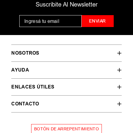
MUJER
HOMBRE
NIÑOS
35
36
37
38