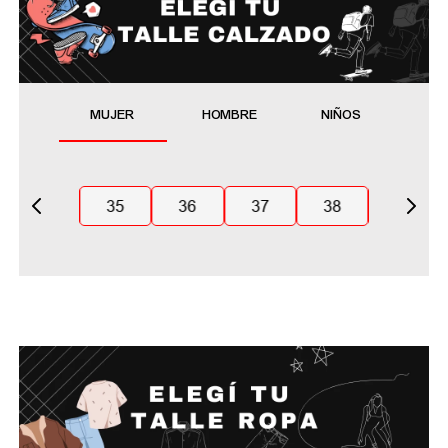
MUJER
HOMBRE
NIÑOS
35
36
37
38