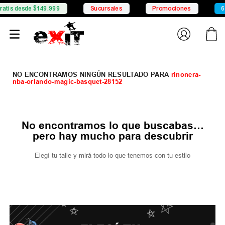
atis desde $149.999
Sucursales
Promociones
6 C
rinonera-
nba-orlando-magic-basquet-28152
No encontramos lo que buscabas…
pero hay mucho para descubrir
Elegí tu talle y mirá todo lo que tenemos con tu estilo