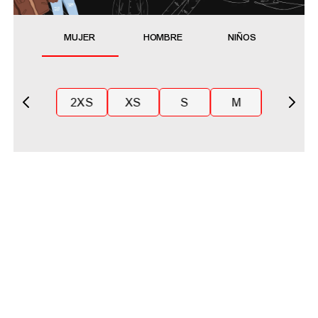
MUJER
HOMBRE
NIÑOS
2XS
XS
S
M