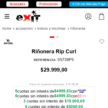
Sucursales
Promociones
6 CSI con Mercado Pago
accesorios
bolsos y mochilas
riñoneras
Riñonera Rip Curl
:
05736P5
REFERENCIA
$
29
.
999
,
00
Precio sin impuestos nacionales:
$
24
.
792
,
56
6
$
4999
,
83
cuotas sin interés de
con
6
$
4999
,
83
cuotas sin interés de
con
3
cuotas sin interés de
$
10
.
000
,
00
6
cuotas sin interés de
$
5000
,
00