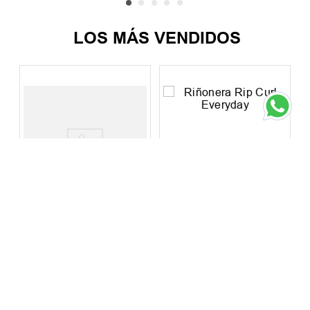
LOS MÁS VENDIDOS
h
Riñonera Rip Curl
Riñonera Rip Curl
Everyday