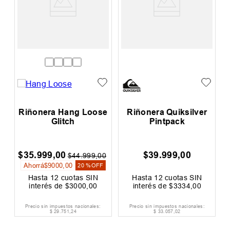
h
Riñonera Hang Loose
Riñonera Quiksilver
Glitch
Pintpack
$
35
.
999
,
00
$
39
.
999
,
00
0
$
44
.
999
,
00
Ahorrá
$
9000
,
00
F
20 %
OFF
Hasta
12
cuotas SIN
Hasta
12
cuotas SIN
interés de
$
3000
,
00
interés de
$
3334
,
00
Precio sin impuestos nacionales:
Precio sin impuestos nacionales:
$
29
.
751
,
24
$
33
.
057
,
02