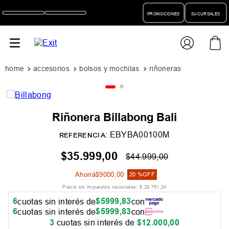
PROMOCIONES
SUCURSALES
accesorios
bolsos y mochilas
riñoneras
Riñonera Billabong Bali
:
EBYBA00100M
REFERENCIA
$
35
.
999
,
00
$
44
.
999
,
00
Ahorrá
$
9000
,
00
20 %
OFF
Precio sin impuestos nacionales:
$
29
.
751
,
24
6
$
5999
,
83
cuotas sin interés de
con
6
$
5999
,
83
cuotas sin interés de
con
3
cuotas sin interés de
$
12
.
000
,
00