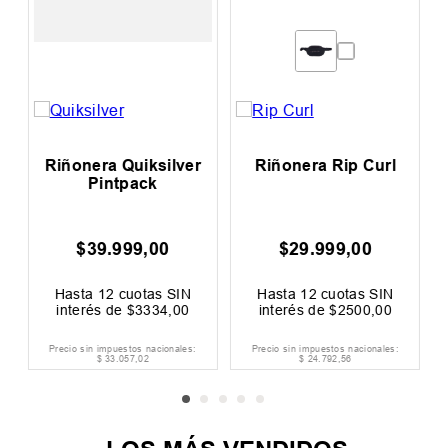
h
Riñonera Quiksilver
Riñonera Rip Curl
Pintpack
$
39
.
999
,
00
$
29
.
999
,
00
0
F
Hasta
12
cuotas SIN
Hasta
12
cuotas SIN
interés de
$
3334
,
00
interés de
$
2500
,
00
Precio sin impuestos nacionales:
Precio sin impuestos nacionales:
$
33
.
057
,
02
$
24
.
792
,
56