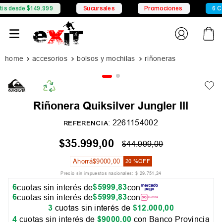
sde $149.999
Sucursales
Promociones
6 CSI con
accesorios
bolsos y mochilas
riñoneras
Riñonera Quiksilver Jungler III
:
2261154002
REFERENCIA
$
35
.
999
,
00
$
44
.
999
,
00
Ahorrá
$
9000
,
00
20 %
OFF
Precio sin impuestos nacionales:
$
29
.
751
,
24
6
$
5999
,
83
cuotas sin interés de
con
6
$
5999
,
83
cuotas sin interés de
con
3
cuotas sin interés de
$
12
.
000
,
00
4
cuotas sin interés de
$
9000
,
00
con Banco Provincia