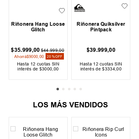
h
Riñonera Hang Loose
Riñonera Quiksilver
Glitch
Pintpack
$
35
.
999
,
00
$
39
.
999
,
00
0
$
44
.
999
,
00
Ahorrá
$
9000
,
00
F
20 %
OFF
Hasta
12
cuotas SIN
Hasta
12
cuotas SIN
interés de
$
3000
,
00
interés de
$
3334
,
00
Precio sin impuestos nacionales:
Precio sin impuestos nacionales:
$
29
.
751
,
24
$
33
.
057
,
02
LOS MÁS VENDIDOS