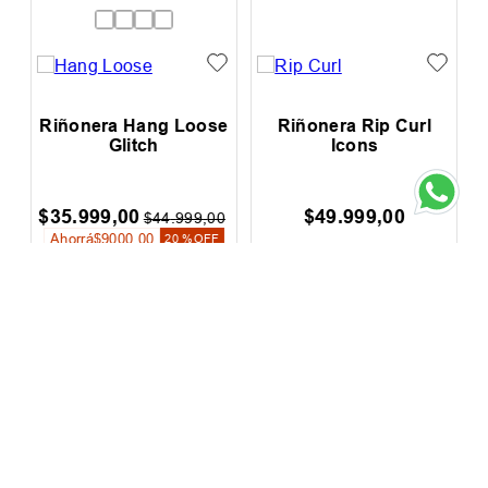
h
Riñonera Hang Loose
Riñonera Rip Curl
Glitch
Icons
$
35
.
999
,
00
$
49
.
999
,
00
0
$
44
.
999
,
00
Ahorrá
$
9000
,
00
F
20 %
OFF
Hasta
12
cuotas SIN
Hasta
12
cuotas SIN
interés de
$
3000
,
00
interés de
$
4167
,
00
Precio sin impuestos nacionales:
Precio sin impuestos nacionales:
$
29
.
751
,
24
$
41
.
321
,
49