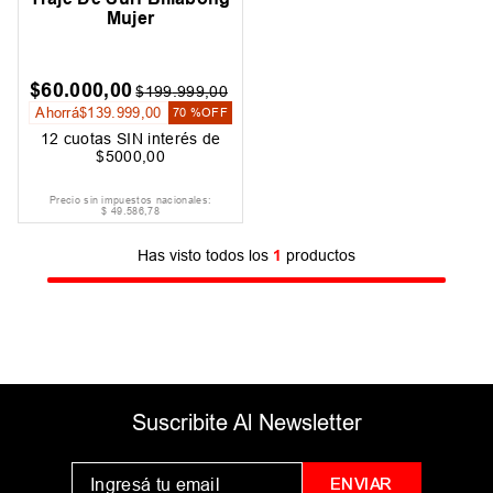
Mujer
$
60
.
000
,
00
$
199
.
999
,
00
Ahorrá
$
139
.
999
,
00
70 %
OFF
12
cuotas SIN interés de
$
5000
,
00
Precio sin impuestos nacionales:
$
49
.
586
,
78
Has visto todos los
1
productos
Suscribite Al Newsletter
ENVIAR