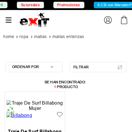
9
Sucursales
Promociones
6 CSI con Mercado P
ropa
mallas
mallas enterizas
ORDENAR POR
FILTRAR
1
PRODUCTO
Traje De Surf Billabong