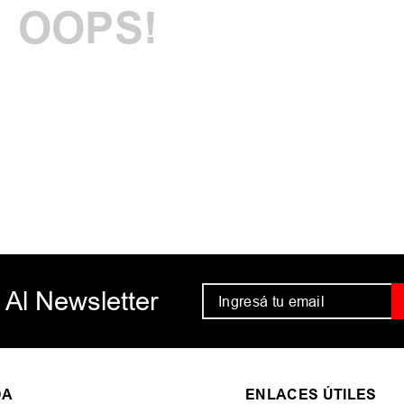
OOPS!
Comprueba lo
Intenta utiliz
Utiliza térmi
Intenta busca
 Al Newsletter
DA
ENLACES ÚTILES