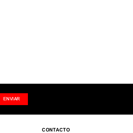
s términos ingresados
ar una sola palabra
nos genéricos en la búsqueda
r sinónimos del término deseado
ENVIAR
CONTACTO