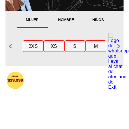
MUJER
HOMBRE
NIÑOS
2XS
XS
S
M