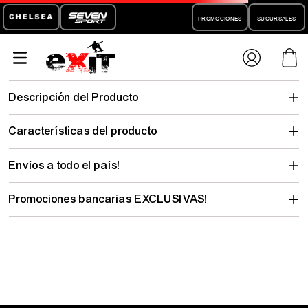
PROMOCIONES
SUCURSALES
short-
althon-willy-anfibian-als2311250230-hombre-action-sport
No encontramos lo que buscabas…
pero hay mucho para descubrir
Elegí tu talle y mirá todo lo que tenemos con tu estilo