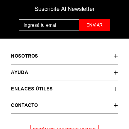
MUJER
HOMBRE
NIÑOS
35
36
37
38