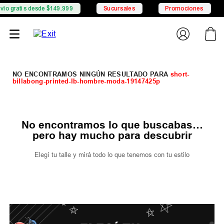
o gratis desde $149.999
Sucursales
Promociones
short-
billabong-printed-lb-hombre-moda-19147425p
No encontramos lo que buscabas…
pero hay mucho para descubrir
Elegí tu talle y mirá todo lo que tenemos con tu estilo