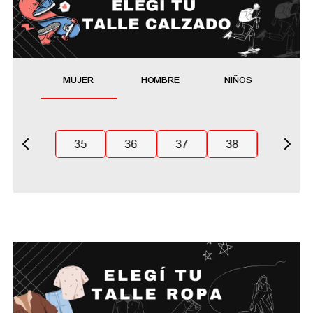
MUJER
HOMBRE
NIÑOS
35
36
37
38