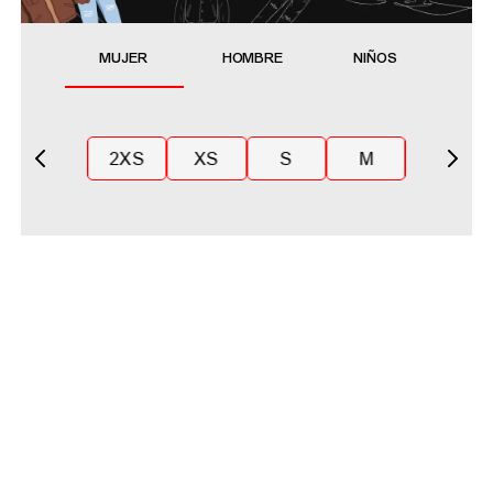
MUJER
HOMBRE
NIÑOS
2XS
XS
S
M