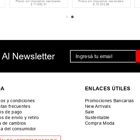
Precio sin impuestos nacionales:
Precio sin impuestos nacionales:
$
11
.
650
,
41
$
15
.
533
,
88
 Al Newsletter
DA
ENLACES ÚTILES
os y condiciones
Promociones Bancarias
tas frecuentes
New Arrivals
os de pago
Sale
s de envío y retiro
Sustentable
ca de cambios
Compra Moda
a del consumidor