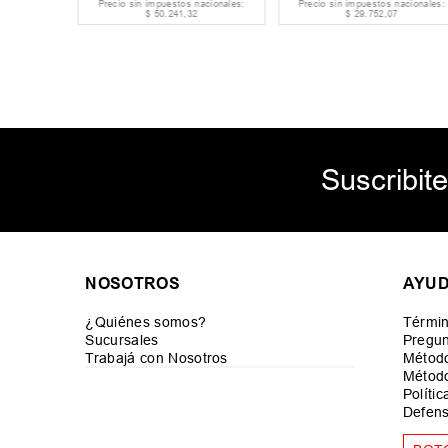
acionales:
Precio sin impuestos nacionales:
Precio sin impuestos nacionales:
$
50
.
241
,
32
$
29
.
752
,
07
Suscribite
NOSOTROS
AYU
¿Quiénes somos?
Términ
Sucursales
Pregun
Trabajá con Nosotros
Métod
Método
Políti
Defens