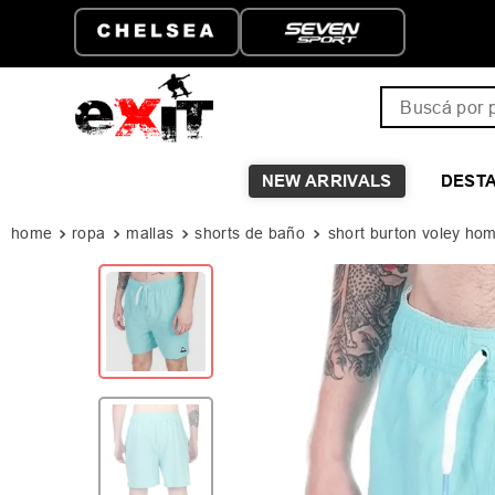
ATIS A PARTIR DE
HASTA 6 CUOTAS SIN I
Buscá por pro
NEW ARRIVALS
DEST
ropa
mallas
shorts de baño
short burton voley ho