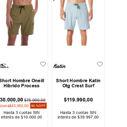
Short Hombre Oneill
Short Hombre Katin
Short 
Hibrido Process
Otg Crest Surf
S
30
.
000
,
00
$
119
.
990
,
00
$
39
.
20
$
75
.
000
,
00
Ahorrá
$
45
.
000
,
00
Ahorrá
$
60 %
OFF
Hasta
3
cuotas SIN
Hasta
3
cuotas SIN
Hast
interés de
$
10
.
000
,
00
interés de
$
39
.
997
,
00
interé