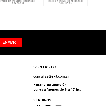
Precio sin impuestos nacionales:
Precio sin impuestos nacionales:
Precio si
$
24
.
793
,
39
$
99
.
165
,
29
ENVIAR
CONTACTO
consultas@exit.com.ar
Horario de atención
:
Lunes a Viernes de
9 a 17 hs
.
SEGUINOS