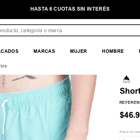
NTERÉS
PRIMER CAMBIO GRATIS
ducto, categoría o marca
ACADOS
MARCAS
MUJER
HOMBRE
mbre
Shor
REFEREN
$
46
.
9
Precio sin im