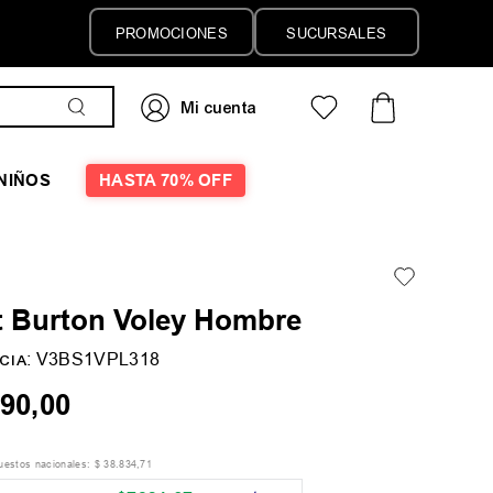
PROMOCIONES
SUCURSALES
NIÑOS
HASTA 70% OFF
t Burton Voley Hombre
:
V3BS1VPL318
CIA
90
,
00
puestos nacionales:
$
38
.
834
,
71