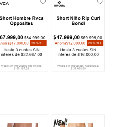
Short Hombre Rvca
Short Niño Rip Curl
Short
Opposites
Bondi
C
67
.
999
,
00
$
47
.
999
,
00
$
60
.
79
$
84
.
999
,
00
$
59
.
999
,
00
Ahorrá
$
17
.
000
,
00
Ahorrá
$
12
.
000
,
00
Ahorrá
$
20 %
OFF
20 %
OFF
Hasta
3
cuotas SIN
Hasta
3
cuotas SIN
Hast
interés de
$
22
.
667
,
00
interés de
$
16
.
000
,
00
interé
Precio sin impuestos nacionales:
Precio sin impuestos nacionales:
Precio si
$
56
.
197
,
52
$
39
.
668
,
60