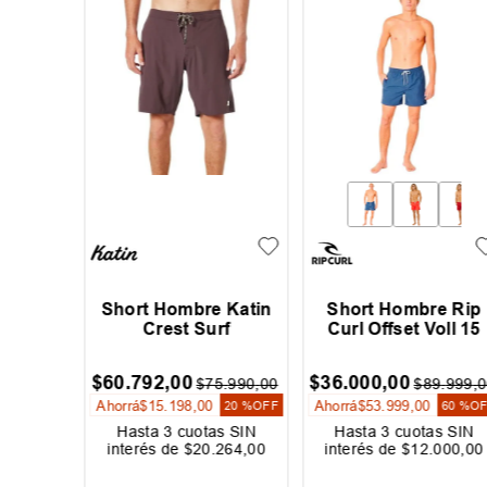
 Katin
Short Hombre Katin
Short Hombre Rip
ie
Crest Surf
Curl Offset Voll 15
$
60
.
792
,
00
$
36
.
000
,
00
5
.
990
,
00
$
75
.
990
,
00
$
89
.
999
,
0
Ahorrá
$
15
.
198
,
00
Ahorrá
$
53
.
999
,
00
20 %
OFF
20 %
OFF
60 %
O
s SIN
Hasta
3
cuotas SIN
Hasta
3
cuotas SIN
264
,
00
interés de
$
20
.
264
,
00
interés de
$
12
.
000
,
00