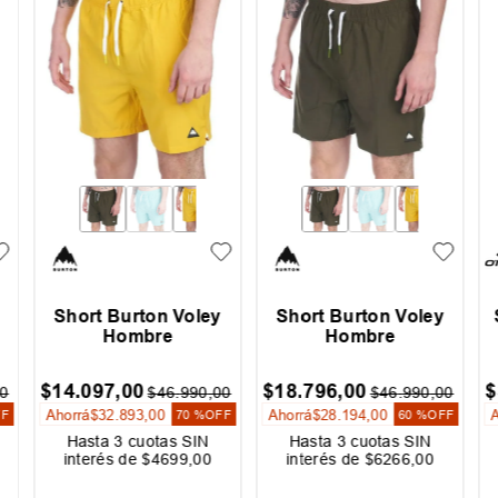
Short Burton Voley
Short Burton Voley
Hombre
Hombre
$
14
.
097
,
00
$
18
.
796
,
00
$
0
$
46
.
990
,
00
$
46
.
990
,
00
Ahorrá
$
32
.
893
,
00
Ahorrá
$
28
.
194
,
00
FF
70 %
OFF
60 %
OFF
Hasta
3
cuotas SIN
Hasta
3
cuotas SIN
interés de
$
4699
,
00
interés de
$
6266
,
00