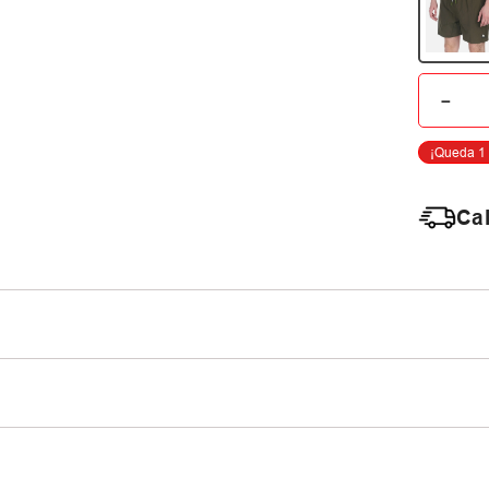
－
Cal