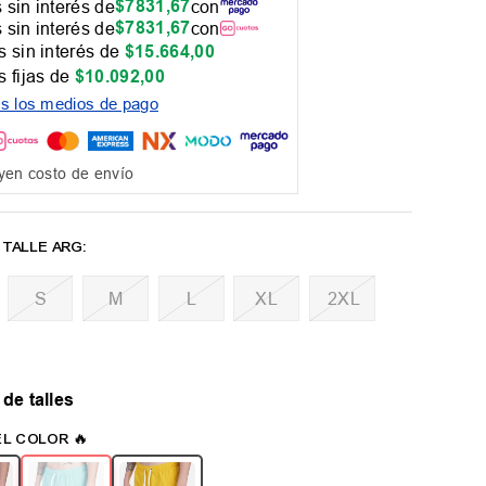
$
7831
,
67
 sin interés de
con
$
7831
,
67
 sin interés de
con
 sin interés de
$
15
.
664
,
00
 fijas de
$
10
.
092
,
00
os los medios de pago
yen costo de envío
M
L
XL
2XL
 de talles