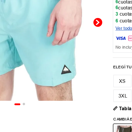
6
cuotas
6
cuotas
3
cuotas
6
cuotas
Ver tod
No inclu
XS
3XL
📏 Tabla