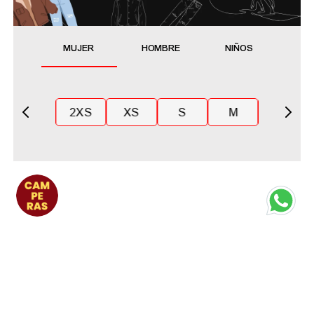
MUJER
HOMBRE
NIÑOS
2XS
XS
S
M