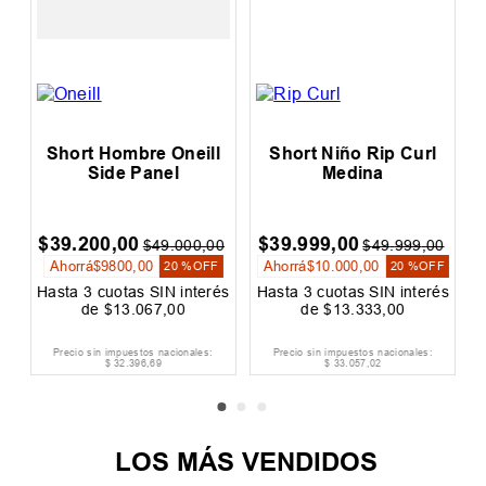
Short Hombre Oneill
Short Niño Rip Curl
Side Panel
Medina
$
39
.
200
,
00
$
39
.
999
,
00
0
$
49
.
000
,
00
$
49
.
999
,
00
Ahorrá
$
9800
,
00
Ahorrá
$
10
.
000
,
00
F
20 %
OFF
20 %
OFF
és
Hasta
3
cuotas SIN interés
Hasta
3
cuotas SIN interés
H
de
$
13
.
067
,
00
de
$
13
.
333
,
00
Precio sin impuestos nacionales:
Precio sin impuestos nacionales:
$
32
.
396
,
69
$
33
.
057
,
02
LOS MÁS VENDIDOS