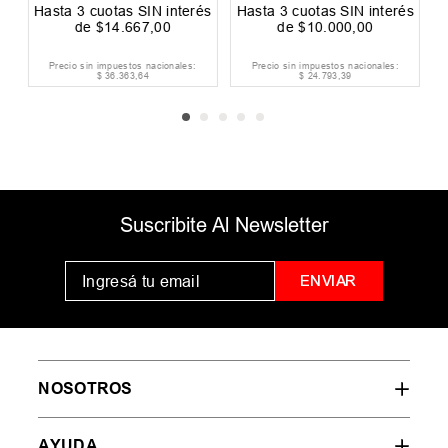
és
Hasta
3
cuotas SIN interés
Hasta
3
cuotas SIN interés
H
de
$
14
.
667
,
00
de
$
10
.
000
,
00
Precio sin impuestos nacionales:
Precio sin impuestos nacionales:
$
36
.
363
,
64
$
24
.
793
,
39
Suscribite Al Newsletter
ENVIAR
NOSOTROS
AYUDA