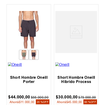
Short Hombre Oneill
Short Hombre Oneill
Porter
Hibrido Process
$
44
.
000
,
00
$
30
.
000
,
00
0
$
55
.
000
,
00
$
75
.
000
,
00
Ahorrá
$
11
.
000
,
00
Ahorrá
$
45
.
000
,
00
F
20 %
OFF
60 %
OFF