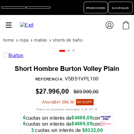
PROMOCIONES
SUCURSALES
ropa
mallas
shorts de baño
Short Hombre Burton Volley Plain
:
V5BS1VPL100
REFERENCIA
$
27
.
996
,
00
$
69
.
990
,
00
Ahorrá
$
41
.
994
,
00
60 %
OFF
Precio sin impuestos nacionales:
$
23
.
137
,
19
6
$
4666
,
00
cuotas sin interés de
con
6
$
4666
,
00
cuotas sin interés de
con
3
cuotas sin interés de
$
9332
,
00