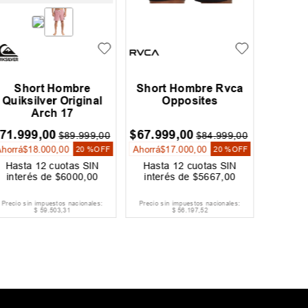
Short Hombre
Short Hombre Rvca
Short
Quiksilver Original
Opposites
C
Arch 17
71
.
999
,
00
$
67
.
999
,
00
$
60
.
79
$
89
.
999
,
00
$
84
.
999
,
00
Ahorrá
$
18
.
000
,
00
Ahorrá
$
17
.
000
,
00
Ahorrá
$
20 %
OFF
20 %
OFF
Hasta
12
cuotas SIN
Hasta
12
cuotas SIN
Hast
interés de
$
6000
,
00
interés de
$
5667
,
00
inter
Precio sin impuestos nacionales:
Precio sin impuestos nacionales:
Precio si
$
59
.
503
,
31
$
56
.
197
,
52