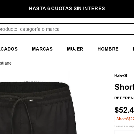
E
HASTA 6 CUOTAS SIN INTERÉS
ducto, categoría o marca
ACADOS
MARCAS
MUJER
HOMBRE
stlane
Shor
REFEREN
$
52
.
4
Ahorrá
$
2
Precio sin im