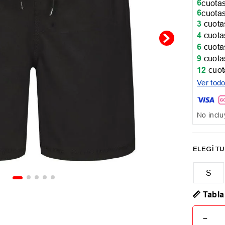
6
cuotas
6
cuotas
3
cuotas
4
cuotas
6
cuotas
9
cuotas
12
cuot
Ver tod
No inclu
📏 Tabla
－