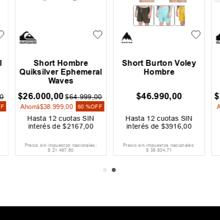
l
Short Hombre
Short Burton Voley
Quiksilver Ephemeral
Hombre
Waves
$
26
.
000
,
00
$
46
.
990
,
00
$
0
$
64
.
999
,
00
Ahorrá
$
38
.
999
,
00
FF
60 %
OFF
Hasta
12
cuotas SIN
Hasta
12
cuotas SIN
interés de
$
2167
,
00
interés de
$
3916
,
00
Precio sin impuestos nacionales:
Precio sin impuestos nacionales:
$
21
.
487
,
60
$
38
.
834
,
71