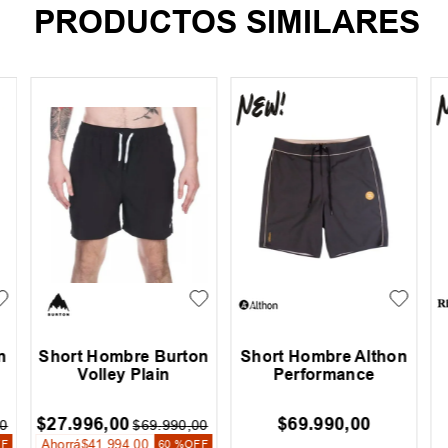
PRODUCTOS SIMILARES
n
Short Hombre Burton
Short Hombre Althon
Volley Plain
Performance
$
27
.
996
,
00
$
69
.
990
,
00
0
$
69
.
990
,
00
Ahorrá
$
41
.
994
,
00
FF
60 %
OFF