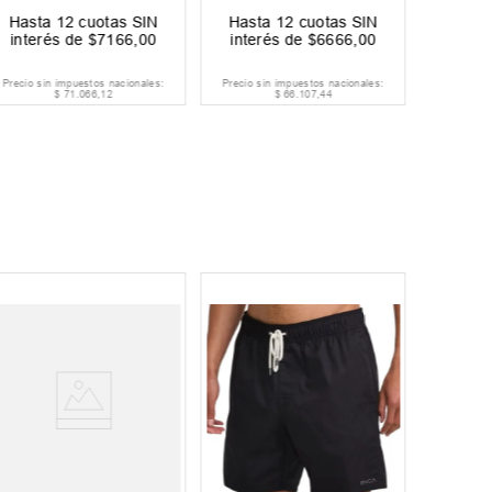
Hasta
12
cuotas SIN
Hasta
12
cuotas SIN
Hast
interés de
$
7166
,
00
interés de
$
6666
,
00
inter
Precio sin impuestos nacionales:
Precio sin impuestos nacionales:
Precio si
$
71
.
066
,
12
$
66
.
107
,
44