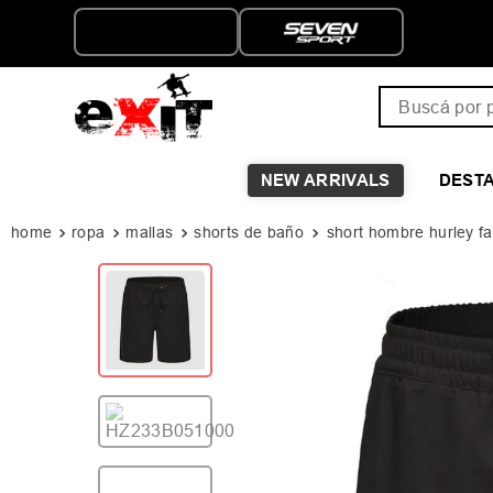
ENVÍO GRATIS A PARTIR D
$149.999
Buscá por pro
NEW ARRIVALS
DEST
ropa
mallas
shorts de baño
short hombre hurley fa