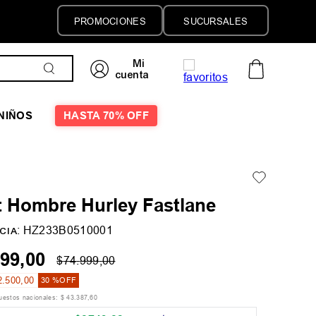
PROMOCIONES
SUCURSALES
NIÑOS
HASTA 70% OFF
t Hombre Hurley Fastlane
:
HZ233B0510001
CIA
99
,
00
$
74
.
999
,
00
2
.
500
,
00
30 %
OFF
puestos nacionales:
$
43
.
387
,
60