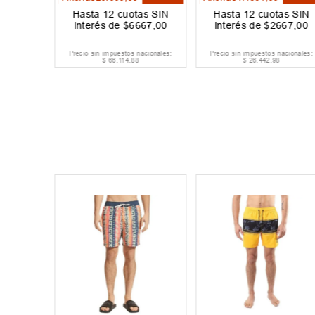
as SIN
Hasta
12
cuotas SIN
Hasta
12
cuotas SIN
334
,
00
interés de
$
6667
,
00
interés de
$
2667
,
00
acionales:
Precio sin impuestos nacionales:
Precio sin impuestos nacionales:
$
66
.
114
,
88
$
26
.
442
,
98