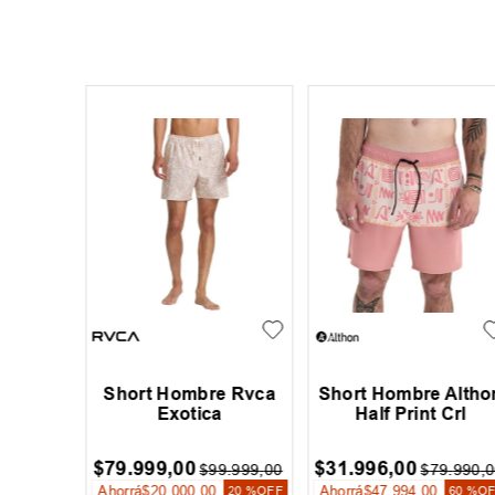
p Curl
Short Hombre Rvca
Short Hombre Altho
Exotica
Half Print Crl
$
79
.
999
,
00
$
31
.
996
,
00
9
.
999
,
00
$
99
.
999
,
00
$
79
.
990
,
0
Ahorrá
$
20
.
000
,
00
Ahorrá
$
47
.
994
,
00
20 %
OFF
20 %
OFF
60 %
O