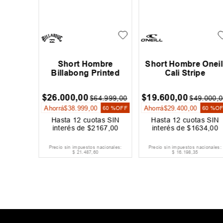
e Rip
Short Hombre
Short Hombre Oneil
oll 15
Billabong Printed
Cali Stripe
$
26
.
000
,
00
$
19
.
600
,
00
9
.
999
,
00
$
64
.
999
,
00
$
49
.
000
,
0
Ahorrá
$
38
.
999
,
00
Ahorrá
$
29
.
400
,
00
60 %
OFF
60 %
OFF
60 %
O
as SIN
Hasta
12
cuotas SIN
Hasta
12
cuotas SIN
000
,
00
interés de
$
2167
,
00
interés de
$
1634
,
00
acionales:
Precio sin impuestos nacionales:
Precio sin impuestos nacionales:
$
21
.
487
,
60
$
16
.
198
,
35