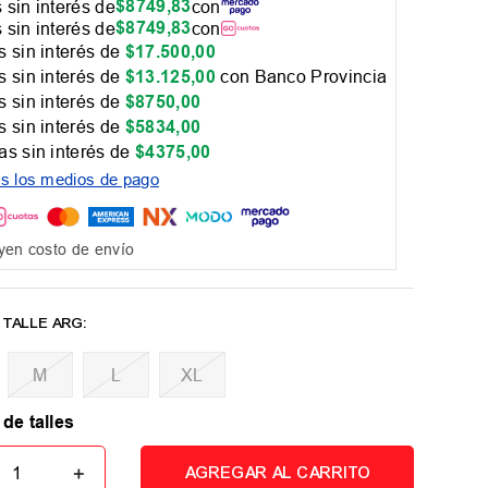
$
8749
,
83
 sin interés de
con
$
8749
,
83
 sin interés de
con
 sin interés de
$
17
.
500
,
00
 sin interés de
$
13
.
125
,
00
con Banco Provincia
 sin interés de
$
8750
,
00
 sin interés de
$
5834
,
00
as sin interés de
$
4375
,
00
os los medios de pago
yen costo de envío
M
L
XL
 de talles
＋
AGREGAR AL CARRITO