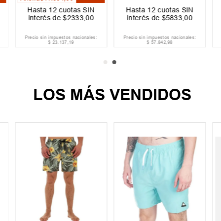
Hasta
12
cuotas SIN
Hasta
12
cuotas SIN
interés de
$
2333
,
00
interés de
$
5833
,
00
Precio sin impuestos nacionales:
Precio sin impuestos nacionales:
$
23
.
137
,
19
$
57
.
842
,
98
LOS MÁS VENDIDOS