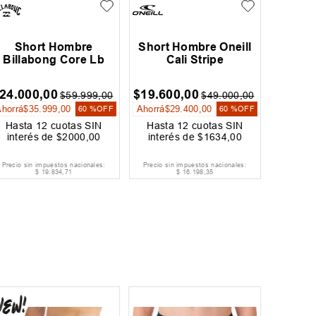
Short Hombre
Short Hombre Oneill
Sh
Billabong Core Lb
Cali Stripe
Rhyt
24
.
000
,
00
$
19
.
600
,
00
$
$
59
.
999
,
00
$
49
.
000
,
00
Ahorrá
$
35
.
999
,
00
Ahorrá
$
29
.
400
,
00
60 %
OFF
60 %
OFF
Hasta
12
cuotas SIN
Hasta
12
cuotas SIN
Hast
interés de
$
2000
,
00
interés de
$
1634
,
00
inter
Precio sin impuestos nacionales:
Precio sin impuestos nacionales:
Precio si
$
19
.
834
,
71
$
16
.
198
,
35