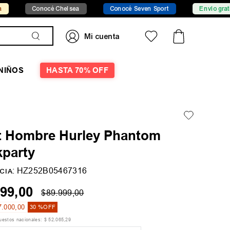
Conocé Chelsea
Conocé Seven Sport
Envío gratis desde $1
NIÑOS
HASTA 70% OFF
t Hombre Hurley Phantom
kparty
:
HZ252B05467316
CIA
99
,
00
$
89
.
999
,
00
7
.
000
,
00
30 %
OFF
puestos nacionales:
$
52
.
065
,
29