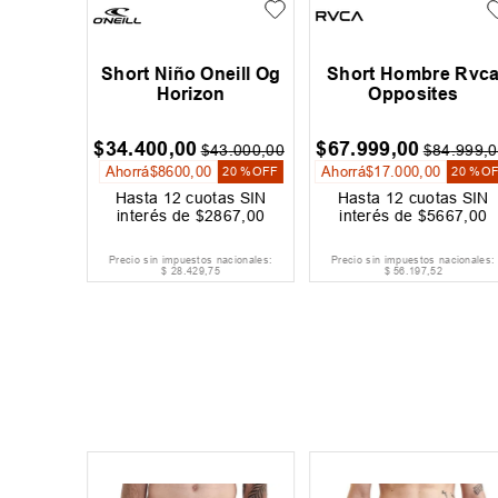
 Oneill
Short Niño Oneill Og
Short Hombre Rvc
Horizon
Opposites
$
34
.
400
,
00
$
67
.
999
,
00
5
.
000
,
00
$
43
.
000
,
00
$
84
.
999
,
0
Ahorrá
$
8600
,
00
Ahorrá
$
17
.
000
,
00
20 %
OFF
20 %
OFF
20 %
O
as SIN
Hasta
12
cuotas SIN
Hasta
12
cuotas SIN
667
,
00
interés de
$
2867
,
00
interés de
$
5667
,
00
acionales:
Precio sin impuestos nacionales:
Precio sin impuestos nacionales:
$
28
.
429
,
75
$
56
.
197
,
52