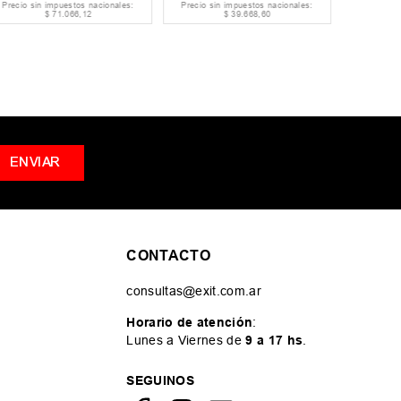
Precio sin impuestos nacionales:
Precio sin impuestos nacionales:
Precio si
$
71
.
066
,
12
$
39
.
668
,
60
ENVIAR
CONTACTO
consultas@exit.com.ar
Horario de atención
:
Lunes a Viernes de
9 a 17 hs
.
SEGUINOS