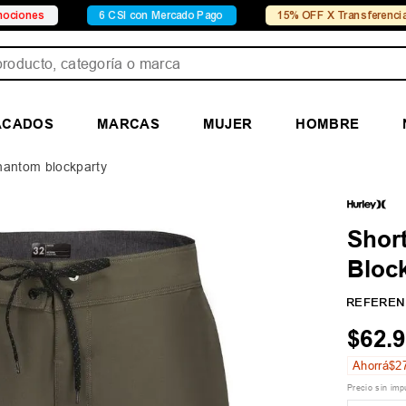
6 CSI con Mercado Pago
15% OFF X Transferencia
ducto, categoría o marca
ACADOS
MARCAS
MUJER
HOMBRE
hantom blockparty
Shor
Bloc
REFEREN
$
62
.
9
Ahorrá
$
2
Precio sin im