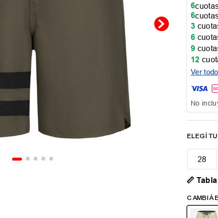
6
cuotas
6
cuotas
3
cuotas
6
cuotas
9
cuotas
12
cuot
Ver tod
No inclu
28
📏 Tabla