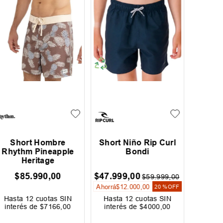
Short Hombre
Short Niño Rip Curl
Sh
Rhythm Pineapple
Bondi
Rh
Heritage
$
85
.
990
,
00
$
47
.
999
,
00
$
68
.
79
$
59
.
999
,
00
Ahorrá
$
12
.
000
,
00
Ahorrá
$
20 %
OFF
Hasta
12
cuotas SIN
Hasta
12
cuotas SIN
Hast
interés de
$
7166
,
00
interés de
$
4000
,
00
inter