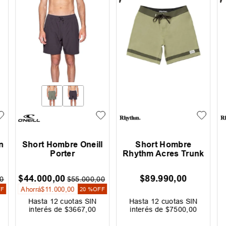
n
Short Hombre Oneill
Short Hombre
Porter
Rhythm Acres Trunk
$
44
.
000
,
00
$
89
.
990
,
00
0
$
55
.
000
,
00
Ahorrá
$
11
.
000
,
00
FF
20 %
OFF
Hasta
12
cuotas SIN
Hasta
12
cuotas SIN
interés de
$
3667
,
00
interés de
$
7500
,
00