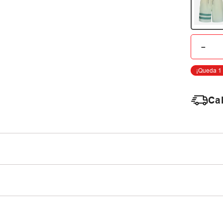
－
Cal