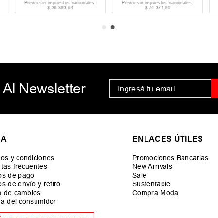
Precio sin impuestos nacionales:
Precio sin impuestos nacionales:
$
36
.
363
,
64
$
74
.
371
,
90
 Al Newsletter
DA
ENLACES ÚTILES
os y condiciones
Promociones Bancarias
tas frecuentes
New Arrivals
os de pago
Sale
s de envío y retiro
Sustentable
ca de cambios
Compra Moda
a del consumidor