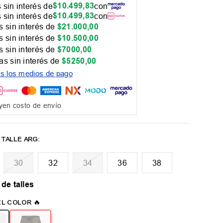
$
10
.
499
,
83
 sin interés de
con
$
10
.
499
,
83
 sin interés de
con
 sin interés de
$
21
.
000
,
00
 sin interés de
$
10
.
500
,
00
 sin interés de
$
7000
,
00
as sin interés de
$
5250
,
00
os los medios de pago
yen costo de envío
30
32
34
36
38
 de talles