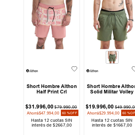
e Rip
Short Hombre Althon
Short Hombre Altho
assic
Half Print Crl
Solid Militar Volley
$
31
.
996
,
00
$
19
.
996
,
00
9
.
999
,
00
$
79
.
990
,
00
$
49
.
990
,
0
Ahorrá
$
47
.
994
,
00
Ahorrá
$
29
.
994
,
00
60 %
OFF
60 %
OFF
60 %
O
as SIN
Hasta
12
cuotas SIN
Hasta
12
cuotas SIN
000
,
00
interés de
$
2667
,
00
interés de
$
1667
,
00