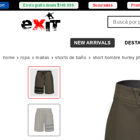
Envío gratis desde $149.999
Sucursales
Promociones
Buscá por pro
NEW ARRIVALS
DEST
ropa
mallas
shorts de baño
short hombre hurley p