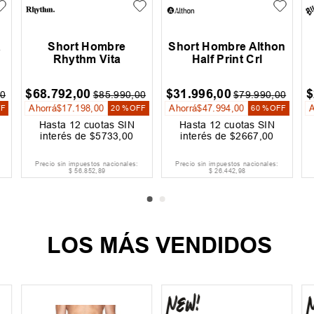
a
Short Hombre
Short Hombre Althon
Rhythm Vita
Half Print Crl
$
68
.
792
,
00
$
31
.
996
,
00
$
0
$
85
.
990
,
00
$
79
.
990
,
00
Ahorrá
$
17
.
198
,
00
Ahorrá
$
47
.
994
,
00
FF
20 %
OFF
60 %
OFF
Hasta
12
cuotas SIN
Hasta
12
cuotas SIN
interés de
$
5733
,
00
interés de
$
2667
,
00
Precio sin impuestos nacionales:
Precio sin impuestos nacionales:
$
56
.
852
,
89
$
26
.
442
,
98
LOS MÁS VENDIDOS