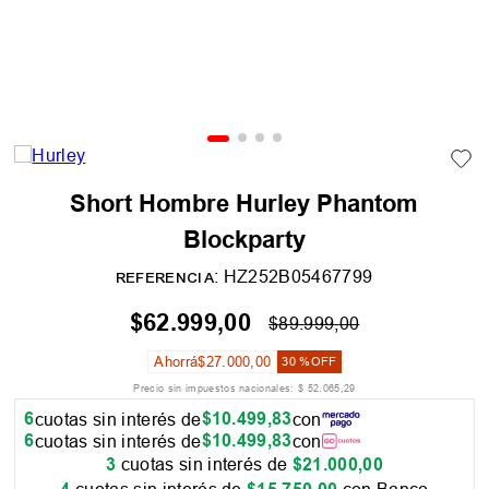
Short Hombre Hurley Phantom
Blockparty
:
HZ252B05467799
REFERENCIA
$
62
.
999
,
00
$
89
.
999
,
00
Ahorrá
$
27
.
000
,
00
30 %
OFF
Precio sin impuestos nacionales:
$
52
.
065
,
29
6
$
10
.
499
,
83
cuotas sin interés de
con
6
$
10
.
499
,
83
cuotas sin interés de
con
3
cuotas sin interés de
$
21
.
000
,
00
cuotas sin interés de
con Banco