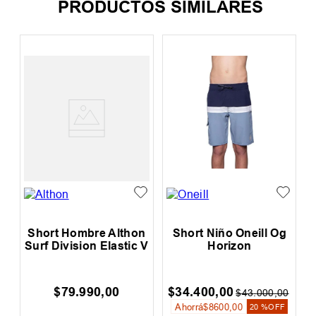
PRODUCTOS SIMILARES
Short Hombre Althon
Short Niño Oneill Og
l
Surf Division Elastic V
Horizon
$
79
.
990
,
00
$
34
.
400
,
00
0
$
43
.
000
,
00
Ahorrá
$
8600
,
00
F
20 %
OFF