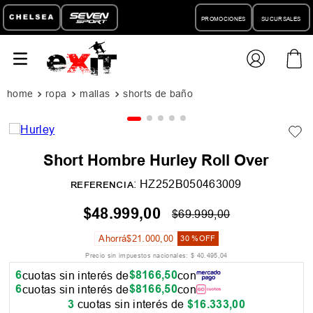
PROMOCIONES
SUCURSALES
ropa
mallas
shorts de baño
Short Hombre Hurley Roll Over
:
HZ252B050463009
REFERENCIA
$
48
.
999
,
00
$
69
.
999
,
00
Ahorrá
$
21
.
000
,
00
30 %
OFF
Precio sin impuestos nacionales:
$
40
.
495
,
04
6
$
8166
,
50
cuotas sin interés de
con
6
$
8166
,
50
cuotas sin interés de
con
3
cuotas sin interés de
$
16
.
333
,
00