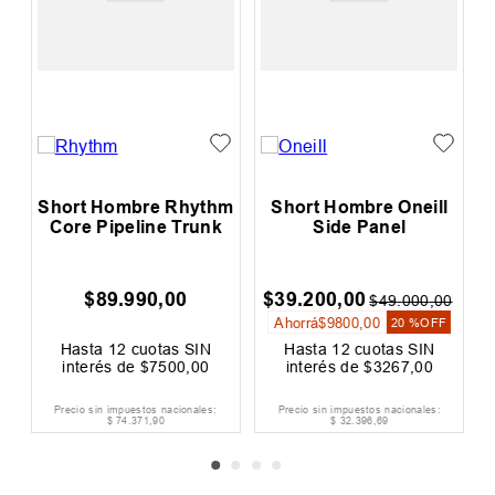
Short Hombre Rhythm
Short Hombre Oneill
Core Pipeline Trunk
Side Panel
$
89
.
990
,
00
$
39
.
200
,
00
0
$
49
.
000
,
00
Ahorrá
$
9800
,
00
F
20 %
OFF
Hasta
12
cuotas SIN
Hasta
12
cuotas SIN
interés de
$
7500
,
00
interés de
$
3267
,
00
Precio sin impuestos nacionales:
Precio sin impuestos nacionales:
$
74
.
371
,
90
$
32
.
396
,
69