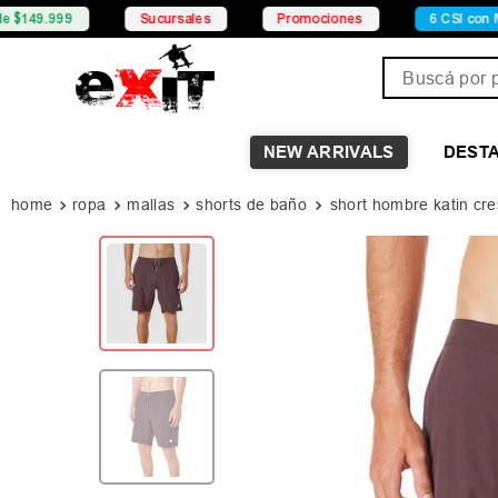
Sucursales
Promociones
6 CSI con Mercado Pago
Buscá por pro
NEW ARRIVALS
DEST
ropa
mallas
shorts de baño
short hombre katin cre