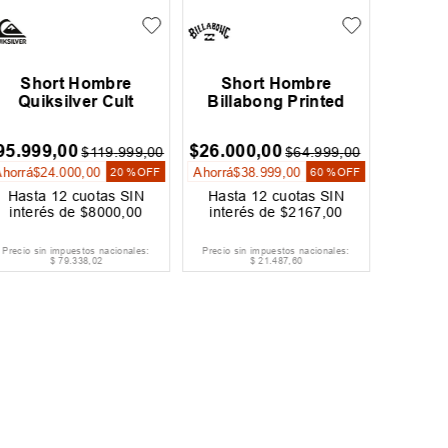
Short Hombre
Short Hombre
Sh
Quiksilver Cult
Billabong Printed
Quik
Esse
95
.
999
,
00
$
26
.
000
,
00
$
26
.
00
$
119
.
999
,
00
$
64
.
999
,
00
Ahorrá
$
24
.
000
,
00
Ahorrá
$
38
.
999
,
00
Ahorrá
$
20 %
OFF
60 %
OFF
Hasta
12
cuotas SIN
Hasta
12
cuotas SIN
Hast
interés de
$
8000
,
00
interés de
$
2167
,
00
inter
Precio sin impuestos nacionales:
Precio sin impuestos nacionales:
Precio si
$
79
.
338
,
02
$
21
.
487
,
60