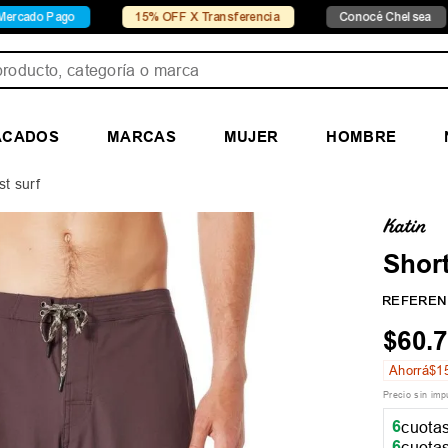
15% OFF X Transferencia
Conocé Chelsea
Conocé Seven 
ducto, categoría o marca
ACADOS
MARCAS
MUJER
HOMBRE
st surf
Short
REFEREN
$
60
.
7
Ahorrá
$
1
Precio sin im
6
cuotas
6
cuotas