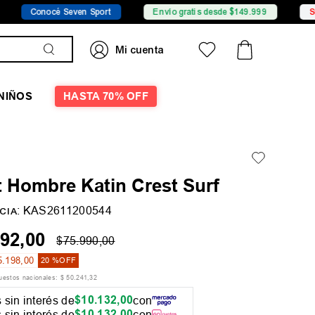
Sport
Envío gratis desde $149.999
Sucursales
P
NIÑOS
HASTA 70% OFF
 Hombre Katin Crest Surf
:
KAS2611200544
CIA
92
,
00
$
75
.
990
,
00
5
.
198
,
00
20 %
OFF
puestos nacionales:
$
50
.
241
,
32
$
10
.
132
,
00
 sin interés de
con
$
10
.
132
,
00
 sin interés de
con