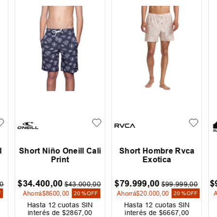
l
Short Niño Oneill Cali
Short Hombre Rvca
Print
Exotica
$
34
.
400
,
00
$
79
.
999
,
00
$
0
$
43
.
000
,
00
$
99
.
999
,
00
Ahorrá
$
8600
,
00
Ahorrá
$
20
.
000
,
00
F
20 %
OFF
20 %
OFF
Hasta
12
cuotas SIN
Hasta
12
cuotas SIN
interés de
$
2867
,
00
interés de
$
6667
,
00