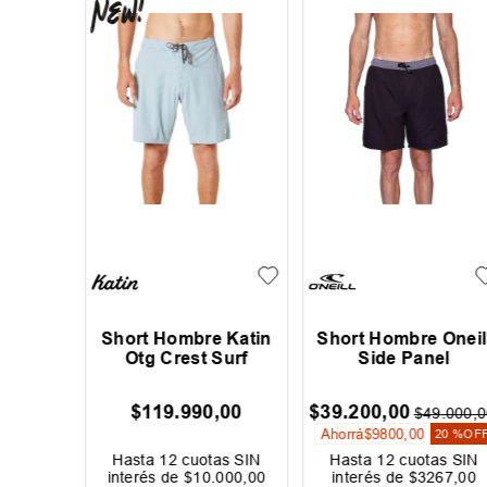
bre
Short Hombre Katin
Short Hombre Oneil
hemeral
Otg Crest Surf
Side Panel
$
119
.
990
,
00
$
39
.
200
,
00
4
.
999
,
00
$
49
.
000
,
0
Ahorrá
$
9800
,
00
60 %
OFF
20 %
OF
as SIN
Hasta
12
cuotas SIN
Hasta
12
cuotas SIN
167
,
00
interés de
$
10
.
000
,
00
interés de
$
3267
,
00