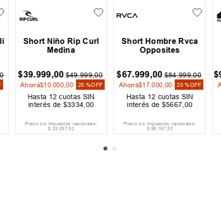
li
Short Niño Rip Curl
Short Hombre Rvca
Medina
Opposites
$
39
.
999
,
00
$
67
.
999
,
00
$
0
$
49
.
999
,
00
$
84
.
999
,
00
Ahorrá
$
10
.
000
,
00
Ahorrá
$
17
.
000
,
00
F
20 %
OFF
20 %
OFF
Hasta
12
cuotas SIN
Hasta
12
cuotas SIN
interés de
$
3334
,
00
interés de
$
5667
,
00
Precio sin impuestos nacionales:
Precio sin impuestos nacionales:
$
33
.
057
,
02
$
56
.
197
,
52