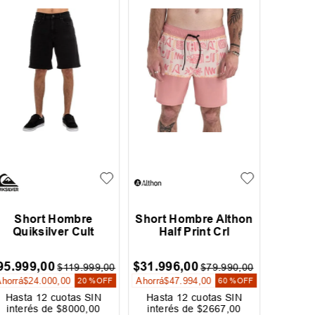
Short Hombre
Short Hombre Althon
Short 
Quiksilver Cult
Half Print Crl
Wa
95
.
999
,
00
$
31
.
996
,
00
$
19
.
60
$
119
.
999
,
00
$
79
.
990
,
00
Ahorrá
$
24
.
000
,
00
Ahorrá
$
47
.
994
,
00
Ahorrá
$
20 %
OFF
60 %
OFF
Hasta
12
cuotas SIN
Hasta
12
cuotas SIN
Hast
interés de
$
8000
,
00
interés de
$
2667
,
00
inter