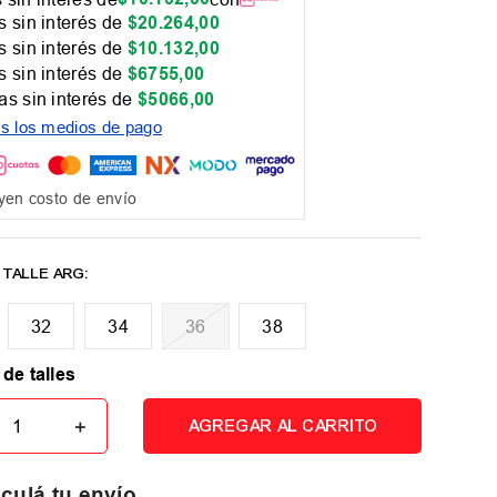
 sin interés de
$
20
.
264
,
00
 sin interés de
$
10
.
132
,
00
 sin interés de
$
6755
,
00
as sin interés de
$
5066
,
00
os los medios de pago
yen costo de envío
32
34
36
38
 de talles
＋
AGREGAR AL CARRITO
culá tu envío