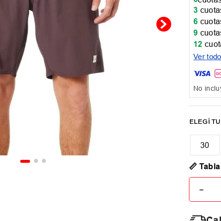
3
cuotas
6
cuotas
9
cuotas
12
cuot
Ver tod
No inclu
30
📏 Tabla
－
Cal