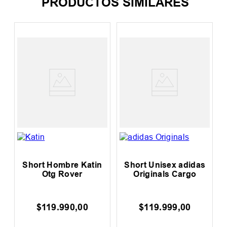
PRODUCTOS SIMILARES
Short Hombre Katin
Short Unisex adidas
Otg Rover
Originals Cargo
$
119
.
990
,
00
$
119
.
999
,
00
0
F