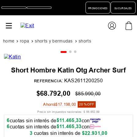
PROMOCIONES
SUCURSALES
ropa
shorts y bermudas
shorts
Short Hombre Katin Otg Archer Surf
:
KAS2611200250
REFERENCIA
$
68
.
792
,
00
$
85
.
990
,
00
Ahorrá
$
17
.
198
,
00
20 %
OFF
Precio sin impuestos nacionales:
$
56
.
852
,
89
6
$
11
.
465
,
33
cuotas sin interés de
con
6
$
11
.
465
,
33
cuotas sin interés de
con
3
cuotas sin interés de
$
22
.
931
,
00