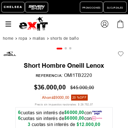
PROMOCIONES
SUCURSALES
ropa
mallas
shorts de baño
Short Hombre Oneill Lenox
:
OMI1TB2220
REFERENCIA
$
36
.
000
,
00
$
45
.
000
,
00
Ahorrá
$
9000
,
00
20 %
OFF
Precio sin impuestos nacionales:
$
29
.
752
,
07
6
$
6000
,
00
cuotas sin interés de
con
6
$
6000
,
00
cuotas sin interés de
con
3
cuotas sin interés de
$
12
.
000
,
00