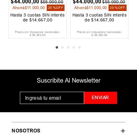
$
44
.
000
,
00
$
44
.
000
,
00
0
$
55
.
000
,
00
$
55
.
000
,
00
Ahorrá
$
11
.
000
,
00
Ahorrá
$
11
.
000
,
00
F
20 %
OFF
20 %
OFF
és
Hasta
3
cuotas SIN interés
Hasta
3
cuotas SIN interés
H
de
$
14
.
667
,
00
de
$
14
.
667
,
00
Precio sin impuestos nacionales:
Precio sin impuestos nacionales:
$
36
.
363
,
64
$
36
.
363
,
64
Suscribite Al Newsletter
ENVIAR
NOSOTROS