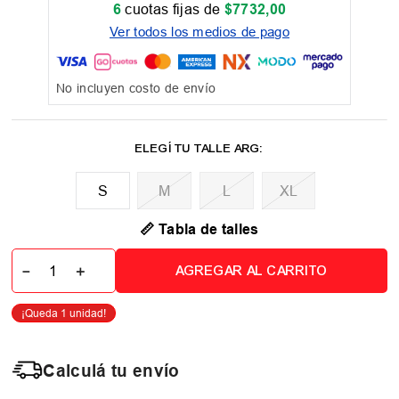
6
cuotas fijas de
$
7732
,
00
Ver todos los medios de pago
No incluyen costo de envío
M
L
XL
📏 Tabla de talles
－
＋
AGREGAR AL CARRITO
Calculá tu envío