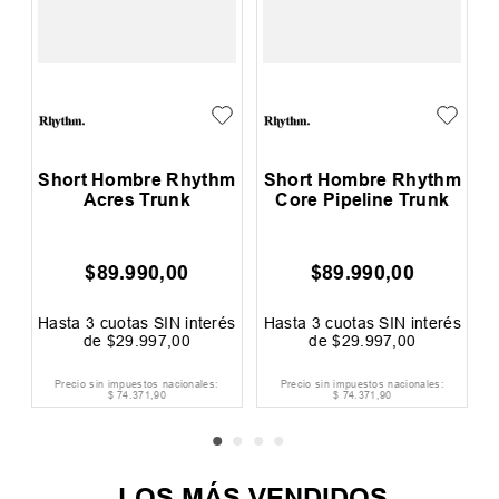
Short Hombre Rhythm
Short Hombre Rhythm
Acres Trunk
Core Pipeline Trunk
$
89
.
990
,
00
$
89
.
990
,
00
0
F
és
Hasta
3
cuotas SIN interés
Hasta
3
cuotas SIN interés
H
de
$
29
.
997
,
00
de
$
29
.
997
,
00
Precio sin impuestos nacionales:
Precio sin impuestos nacionales:
$
74
.
371
,
90
$
74
.
371
,
90
LOS MÁS VENDIDOS