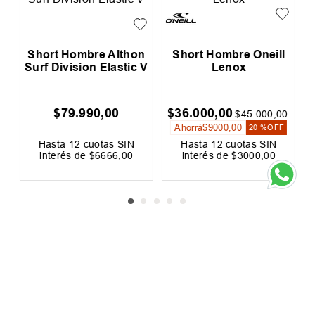
LOS MÁS VENDIDOS
Short Hombre Althon
Short Hombre Oneill
Surf Division Elastic V
Lenox
$
79
.
990
,
00
$
36
.
000
,
00
$
45
.
000
,
00
Ahorrá
$
9000
,
00
20 %
OFF
Hasta
12
cuotas SIN
Hasta
12
cuotas SIN
interés de
$
6666
,
00
interés de
$
3000
,
00
Precio sin impuestos nacionales:
Precio sin impuestos nacionales:
$
66
.
107
,
44
$
29
.
752
,
07