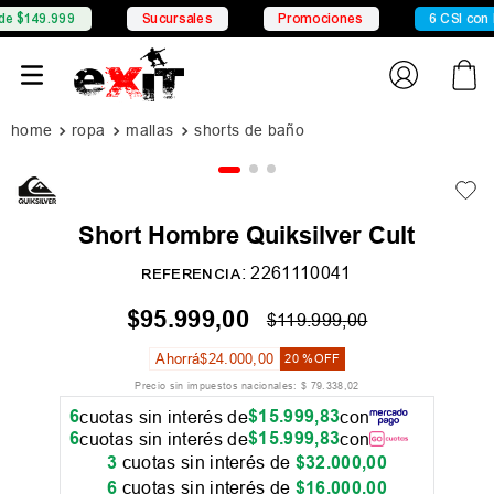
Sucursales
Promociones
6 CSI con Mercado Pag
ropa
mallas
shorts de baño
Short Hombre Quiksilver Cult
:
2261110041
REFERENCIA
$
95
.
999
,
00
$
119
.
999
,
00
Ahorrá
$
24
.
000
,
00
20 %
OFF
Precio sin impuestos nacionales:
$
79
.
338
,
02
6
$
15
.
999
,
83
cuotas sin interés de
con
6
$
15
.
999
,
83
cuotas sin interés de
con
3
cuotas sin interés de
$
32
.
000
,
00
6
cuotas sin interés de
$
16
.
000
,
00