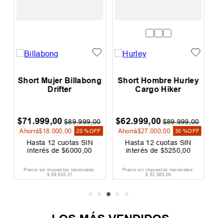
o
Short Mujer Billabong
Short Hombre Hurley
Drifter
Cargo Hiker
$
71
.
999
,
00
$
62
.
999
,
00
0
$
89
.
999
,
00
$
89
.
999
,
00
Ahorrá
$
18
.
000
,
00
Ahorrá
$
27
.
000
,
00
F
20 %
OFF
30 %
OFF
Hasta
12
cuotas SIN
Hasta
12
cuotas SIN
interés de
$
6000
,
00
interés de
$
5250
,
00
Precio sin impuestos nacionales:
Precio sin impuestos nacionales:
$
59
.
503
,
31
$
52
.
065
,
29