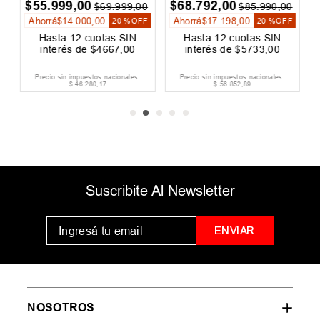
92
,
00
$
79
.
999
,
00
$
39
.
999
,
00
$
85
.
990
,
00
$
99
.
999
,
00
17
.
198
,
00
Ahorrá
$
20
.
000
,
00
Ahorrá
$
10
.
000
,
20 %
OFF
20 %
OFF
a
12
cuotas SIN
Hasta
12
cuotas SIN
Hasta
12
cu
és de
$
5733
,
00
interés de
$
6667
,
00
interés de
$
n impuestos nacionales:
Precio sin impuestos nacionales:
Precio sin impuest
$
56
.
852
,
89
$
66
.
114
,
88
$
33
.
057
Suscribite Al Newsletter
ENVIAR
NOSOTROS