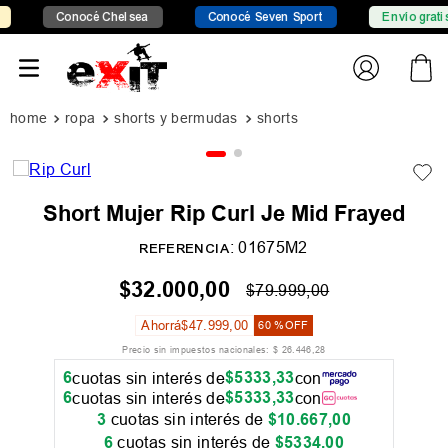
Conocé Chelsea
Conocé Seven Sport
Envío gratis d
ropa
shorts y bermudas
shorts
Short Mujer Rip Curl Je Mid Frayed
:
01675M2
REFERENCIA
$
32
.
000
,
00
$
79
.
999
,
00
Ahorrá
$
47
.
999
,
00
60 %
OFF
Precio sin impuestos nacionales:
$
26
.
446
,
28
6
$
5333
,
33
cuotas sin interés de
con
6
$
5333
,
33
cuotas sin interés de
con
3
cuotas sin interés de
$
10
.
667
,
00
6
cuotas sin interés de
$
5334
,
00