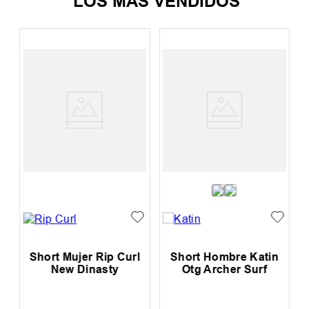
LOS MÁS VENDIDOS
 Hombre Katin
Short Mujer Roxy
Short Niño Q
 Archer Surf
Chlo
Everyday 