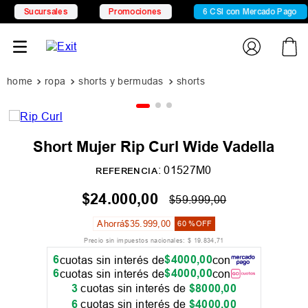
Sucursales
Promociones
6 CSI con Mercado Pago
ropa
shorts y bermudas
shorts
Short Mujer Rip Curl Wide Vadella
:
01527M0
REFERENCIA
$
24
.
000
,
00
$
59
.
999
,
00
Ahorrá
$
35
.
999
,
00
60 %
OFF
Precio sin impuestos nacionales:
$
19
.
834
,
71
6
$
4000
,
00
cuotas sin interés de
con
6
$
4000
,
00
cuotas sin interés de
con
3
cuotas sin interés de
$
8000
,
00
6
cuotas sin interés de
$
4000
,
00