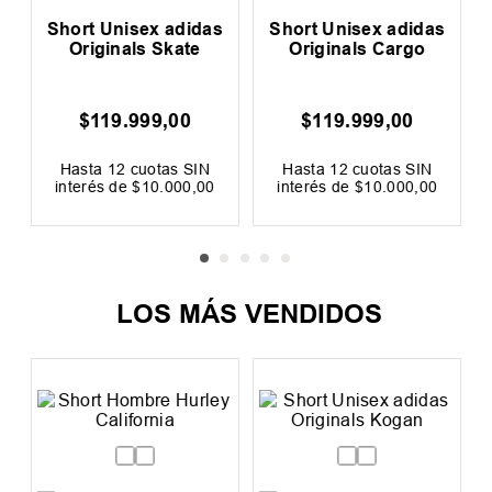
w
Short Unisex adidas
Short Unisex adidas
Originals Skate
Originals Cargo
$
119
.
999
,
00
$
119
.
999
,
00
0
F
Hasta
12
cuotas SIN
Hasta
12
cuotas SIN
interés de
$
10
.
000
,
00
interés de
$
10
.
000
,
00
Precio sin impuestos nacionales:
Precio sin impuestos nacionales:
$
99
.
172
,
73
$
99
.
172
,
73