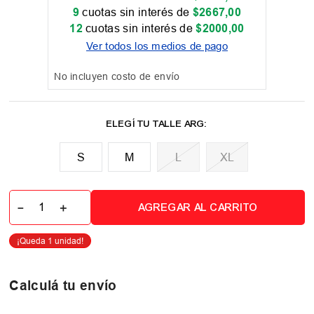
9
cuotas sin interés de
$
2667
,
00
12
cuotas sin interés de
$
2000
,
00
Ver todos los medios de pago
No incluyen costo de envío
M
L
XL
📏 Tabla de talles
－
＋
AGREGAR AL CARRITO
Calculá tu envío