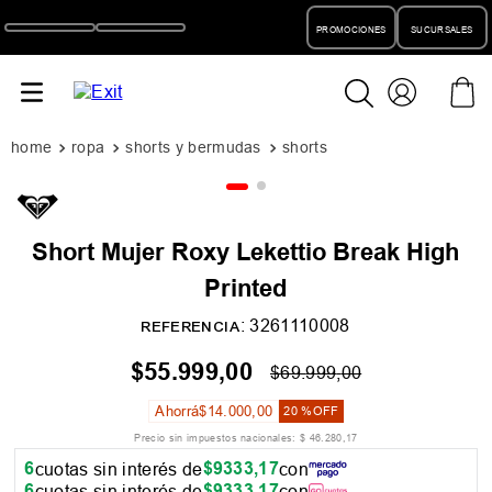
PROMOCIONES
SUCURSALES
ropa
shorts y bermudas
shorts
Short Mujer Roxy Lekettio Break High
Printed
:
3261110008
REFERENCIA
$
55
.
999
,
00
$
69
.
999
,
00
Ahorrá
$
14
.
000
,
00
20 %
OFF
Precio sin impuestos nacionales:
$
46
.
280
,
17
6
$
9333
,
17
cuotas sin interés de
con
6
$
9333
,
17
cuotas sin interés de
con