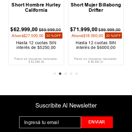
y
Short Hombre Hurley
Short Mujer Billabong
California
Drifter
$
62
.
999
,
00
$
71
.
999
,
00
0
$
89
.
999
,
00
$
89
.
999
,
00
Ahorrá
$
27
.
000
,
00
Ahorrá
$
18
.
000
,
00
F
30 %
OFF
20 %
OFF
Hasta
12
cuotas SIN
Hasta
12
cuotas SIN
interés de
$
5250
,
00
interés de
$
6000
,
00
Precio sin impuestos nacionales:
Precio sin impuestos nacionales:
$
52
.
065
,
29
$
59
.
503
,
31
Suscribite Al Newsletter
ENVIAR