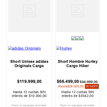
s
Short Unisex adidas
Short Hombre Hurley
Originals Cargo
Cargo Hiker
$
119
.
999
,
00
$
66
.
499
,
00
$
94
.
999
,
00
Ahorrá
$
28
.
500
,
00
30 %
OFF
Hasta
12
cuotas SIN
Hasta
12
cuotas SIN
interés de
$
10
.
000
,
00
interés de
$
5542
,
00
Precio sin impuestos nacionales:
Precio sin impuestos nacionales: