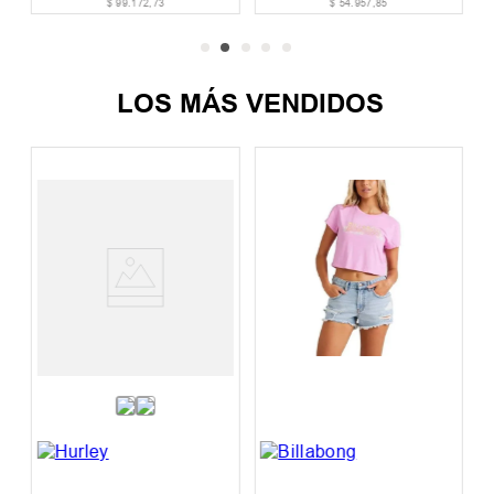
$
99
.
172
,
73
$
54
.
957
,
85
LOS MÁS VENDIDOS