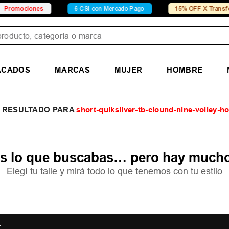
mociones
6 CSI con Mercado Pago
15% OFF X Transferenc
ducto, categoría o marca
ACADOS
MARCAS
MUJER
HOMBRE
short-quiksilver-tb-clound-nine-volley-
 lo que buscabas… pero hay mucho
Elegí tu talle y mirá todo lo que tenemos con tu estilo