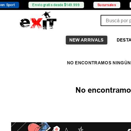
port
Envío gratis desde $149.999
Sucursales
Pro
Buscá por pro
NEW ARRIVALS
DEST
No encontramos