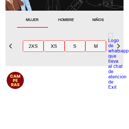
MUJER
HOMBRE
NIÑOS
2XS
XS
S
M