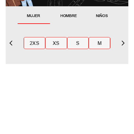
MUJER
HOMBRE
NIÑOS
2XS
XS
S
M