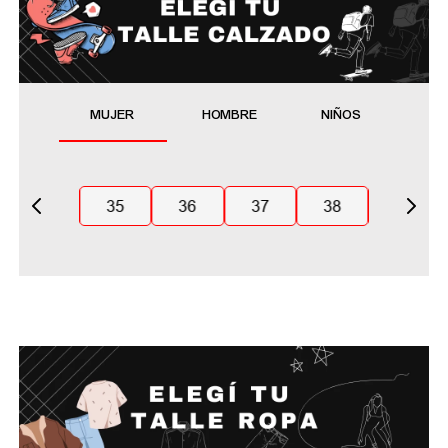
MUJER
HOMBRE
NIÑOS
35
36
37
38