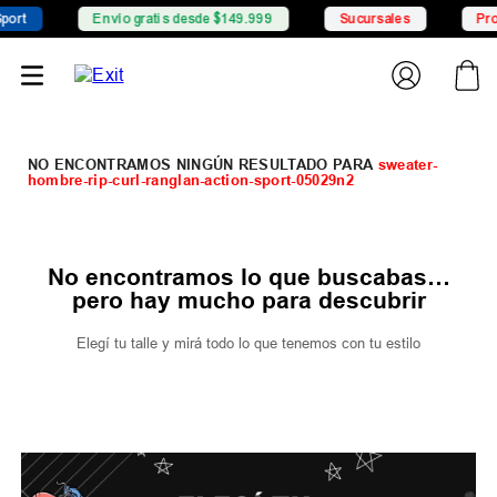
rt
Envío gratis desde $149.999
Sucursales
Prom
sweater-
hombre-rip-curl-ranglan-action-sport-05029n2
No encontramos lo que buscabas…
pero hay mucho para descubrir
Elegí tu talle y mirá todo lo que tenemos con tu estilo