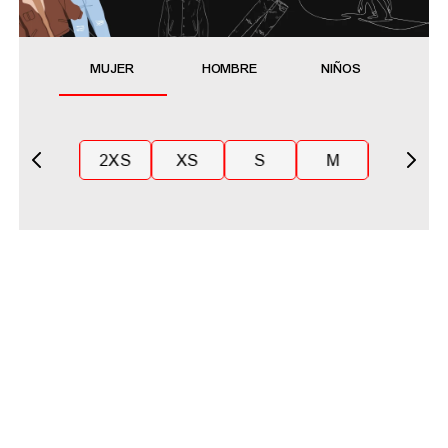
MUJER
HOMBRE
NIÑOS
2XS
XS
S
M