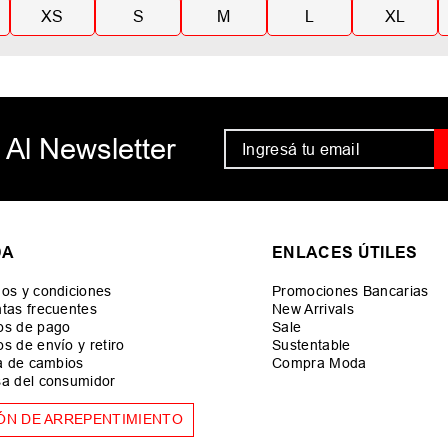
XS
S
M
L
XL
 Al Newsletter
DA
ENLACES ÚTILES
os y condiciones
Promociones Bancarias
tas frecuentes
New Arrivals
os de pago
Sale
s de envío y retiro
Sustentable
ca de cambios
Compra Moda
a del consumidor
ÓN DE ARREPENTIMIENTO