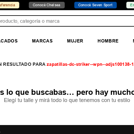
encia
Conocé Chelsea
Conocé Seven Sport
Envío
ducto, categoría o marca
ACADOS
MARCAS
MUJER
HOMBRE
zapatillas-dc-striker--wpn--adjs100138-
 lo que buscabas… pero hay mucho
Elegí tu talle y mirá todo lo que tenemos con tu estilo