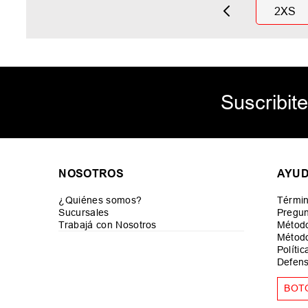
2XS
Suscribite
NOSOTROS
AYU
¿Quiénes somos?
Términ
Sucursales
Pregun
Trabajá con Nosotros
Métod
Método
Políti
Defens
BOT