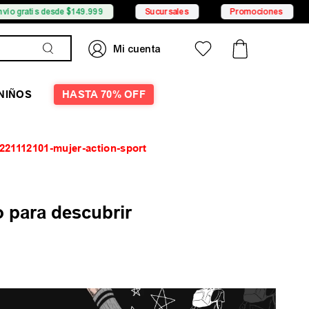
 gratis desde $149.999
Sucursales
Promociones
NIÑOS
HASTA 70% OFF
1221112101-mujer-action-sport
 para descubrir