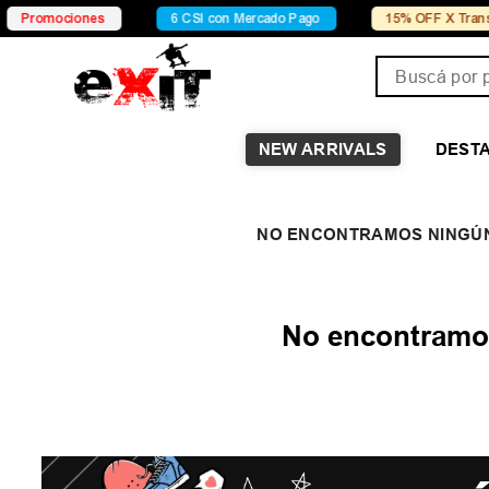
Promociones
6 CSI con Mercado Pago
15% OFF X Transfer
Buscá por pro
NEW ARRIVALS
DEST
No encontramos