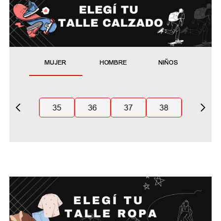
MUJER
HOMBRE
NIÑOS
35
36
37
38